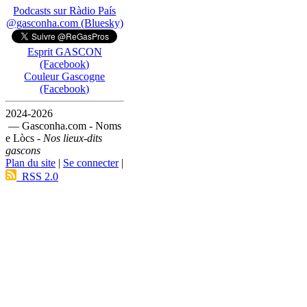
Podcasts sur Ràdio País
@gasconha.com (Bluesky)
Esprit GASCON
(Facebook)
Couleur Gascogne
(Facebook)
2024-2026
— Gasconha.com - Noms
e Lòcs -
Nos lieux-dits
gascons
Plan du site
|
Se connecter
|
RSS 2.0