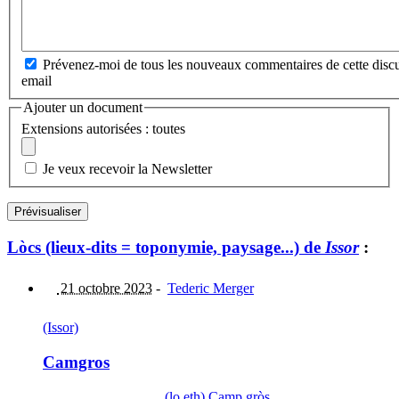
Prévenez-moi de tous les nouveaux commentaires de cette discu
email
Ajouter un document
Extensions autorisées : toutes
Je veux recevoir la Newsletter
Lòcs (lieux-dits = toponymie, paysage...) de
Issor
:
21 octobre 2023
-
Tederic Merger
(Issor)
Camgros
(lo,eth) Camp gròs