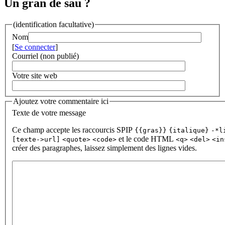
Un gran de sau ?
(identification facultative)
Nom
[
Se connecter
]
Courriel (non publié)
Votre site web
Ajoutez votre commentaire ici
Texte de votre message
Ce champ accepte les raccourcis SPIP
{{gras}}
{italique}
-*l
et le code HTML
[texte->url]
<quote>
<code>
<q>
<del>
<in
créer des paragraphes, laissez simplement des lignes vides.