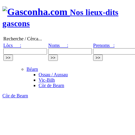
Nos lieux-dits
gascons
Recherche / Cèrca...
Lòcs :
Noms :
Prenoms :
Béarn
Ossau / Aussau
Vic-Bilh
Còr de Bearn
Còr de Bearn