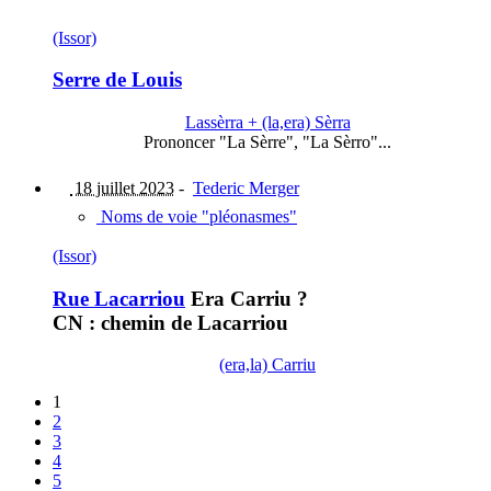
(Issor)
Serre de Louis
Lassèrra + (la,era) Sèrra
Prononcer "La Sèrre", "La Sèrro"...
18 juillet 2023
-
Tederic Merger
Noms de voie "pléonasmes"
(Issor)
Rue Lacarriou
Era Carriu ?
CN : chemin de Lacarriou
(era,la) Carriu
1
2
3
4
5