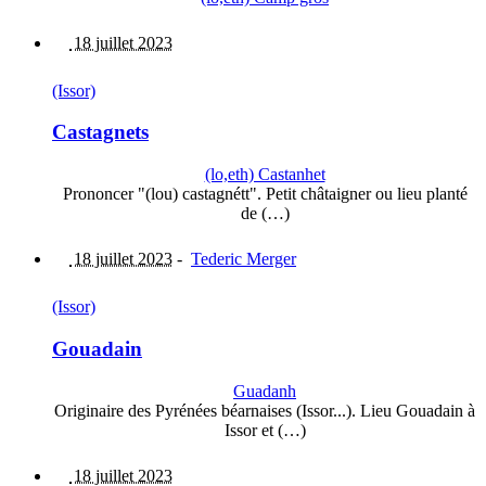
18 juillet 2023
(Issor)
Castagnets
(lo,eth) Castanhet
Prononcer "(lou) castagnétt". Petit châtaigner ou lieu planté
de (…)
18 juillet 2023
-
Tederic Merger
(Issor)
Gouadain
Guadanh
Originaire des Pyrénées béarnaises (Issor...). Lieu Gouadain à
Issor et (…)
18 juillet 2023