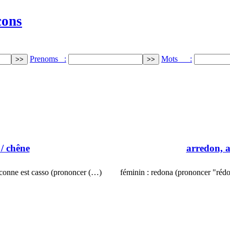
cons
Prenoms :
Mots :
/ chêne
arredon, 
asconne est casso (prononcer (…)
féminin : redona (prononcer "réd