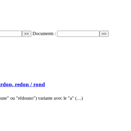
Documents :
ardon, redon
/ rond
oune" ou "rédouno") variante avec le "a" (…)