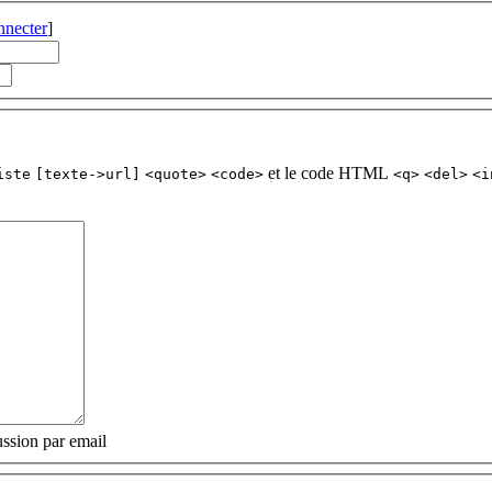
nnecter
]
et le code HTML
iste
[texte->url]
<quote>
<code>
<q>
<del>
<i
ssion par email