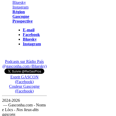
Région
Gascogne
Prospective
E-mail
Facebook
Bluesky
Instagram
Podcasts sur Ràdio País
@gasconha.com (Bluesky)
Esprit GASCON
(Facebook)
Couleur Gascogne
(Facebook)
2024-2026
— Gasconha.com - Noms
e Lòcs -
Nos lieux-dits
gascons