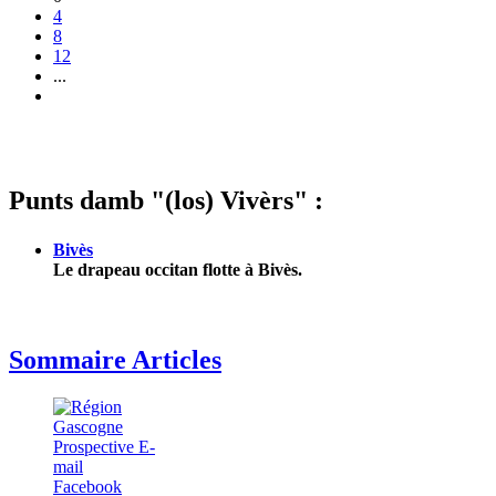
4
8
12
...
Punts damb "(los) Vivèrs" :
Bivès
Le drapeau occitan flotte à Bivès.
Sommaire Articles