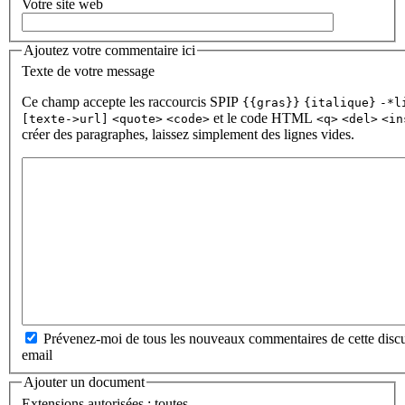
Votre site web
Ajoutez votre commentaire ici
Texte de votre message
Ce champ accepte les raccourcis SPIP
{{gras}}
{italique}
-*l
et le code HTML
[texte->url]
<quote>
<code>
<q>
<del>
<in
créer des paragraphes, laissez simplement des lignes vides.
Prévenez-moi de tous les nouveaux commentaires de cette discu
email
Ajouter un document
Extensions autorisées : toutes