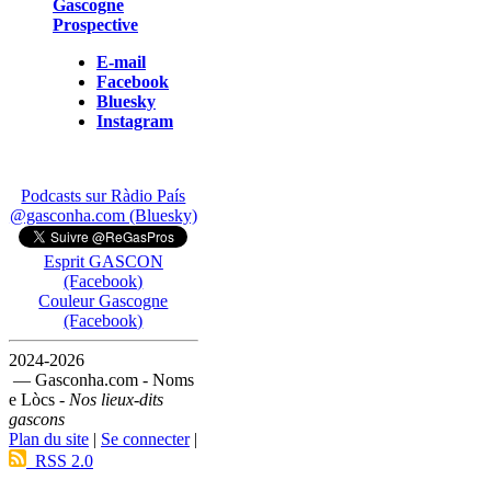
Gascogne
Prospective
E-mail
Facebook
Bluesky
Instagram
Podcasts sur Ràdio País
@gasconha.com (Bluesky)
Esprit GASCON
(Facebook)
Couleur Gascogne
(Facebook)
2024-2026
— Gasconha.com - Noms
e Lòcs -
Nos lieux-dits
gascons
Plan du site
|
Se connecter
|
RSS 2.0