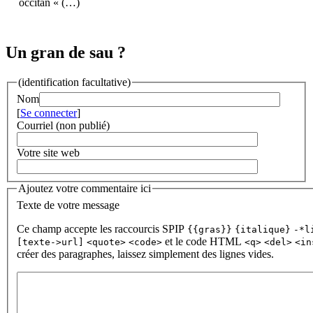
occitan « (…)
Un gran de sau ?
(identification facultative)
Nom
[
Se connecter
]
Courriel (non publié)
Votre site web
Ajoutez votre commentaire ici
Texte de votre message
Ce champ accepte les raccourcis SPIP
{{gras}}
{italique}
-*l
et le code HTML
[texte->url]
<quote>
<code>
<q>
<del>
<in
créer des paragraphes, laissez simplement des lignes vides.