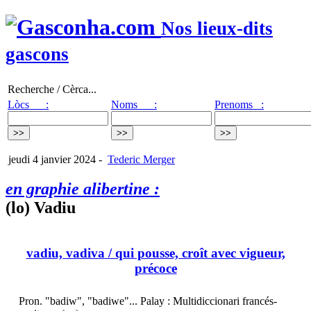
Nos lieux-dits
gascons
Recherche / Cèrca...
Lòcs :
Noms :
Prenoms :
jeudi 4 janvier 2024
-
Tederic Merger
en graphie alibertine :
(lo) Vadiu
vadiu, vadiva
/ qui pousse, croît avec vigueur,
précoce
Pron. "badiw", "badiwe"... Palay : Multidiccionari francés-