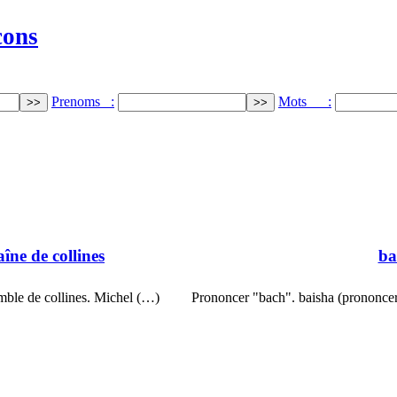
cons
Prenoms :
Mots :
aîne de collines
ba
mble de collines. Michel (…)
Prononcer "bach". baisha (prononcer 