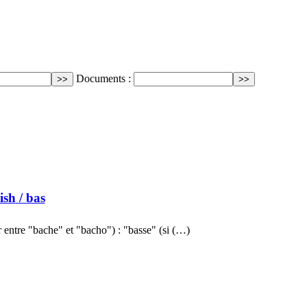
Documents :
ish
/ bas
entre "bache" et "bacho") : "basse" (si (…)