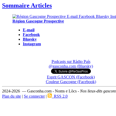
Sommaire Articles
Région Gascogne Prospective
E-mail
Facebook
Bluesky
Instagram
Podcasts sur Ràdio País
@gasconha.com (Bluesky)
Esprit GASCON (Facebook)
Couleur Gascogne (Facebook)
2024-2026 — Gasconha.com - Noms e Lòcs -
Nos lieux-dits gascon
Plan du site
|
Se connecter
|
RSS 2.0