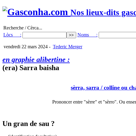
Nos lieux-dits gas
Recherche / Cèrca...
Lòcs :
Noms :
vendredi 22 mars 2024
-
Tederic Merger
en graphie alibertine :
(era) Sarra baisha
sèrra, sarra
/ colline ou ch
Prononcer entre "sèrre" et "sèrro". Ou ense
Un gran de sau ?