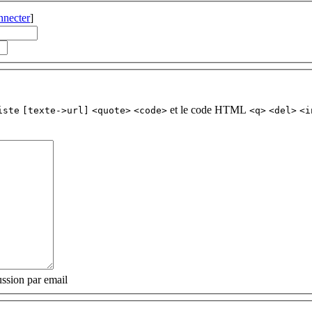
nnecter
]
et le code HTML
iste
[texte->url]
<quote>
<code>
<q>
<del>
<i
ssion par email