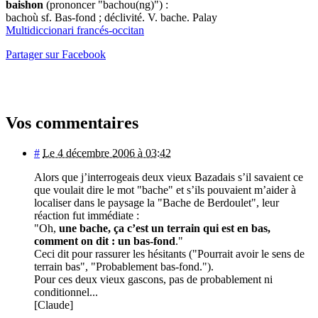
baishon
(prononcer "bachou(ng)") :
bachoù sf. Bas-fond ; déclivité. V. bache. Palay
Multidiccionari francés-occitan
Partager sur Facebook
Vos commentaires
#
Le 4 décembre 2006 à 03:42
Alors que j’interrogeais deux vieux Bazadais s’il savaient ce
que voulait dire le mot "bache" et s’ils pouvaient m’aider à
localiser dans le paysage la "Bache de Berdoulet", leur
réaction fut immédiate :
"Oh,
une bache, ça c’est un terrain qui est en bas,
comment on dit : un bas-fond
."
Ceci dit pour rassurer les hésitants ("Pourrait avoir le sens de
terrain bas", "Probablement bas-fond.").
Pour ces deux vieux gascons, pas de probablement ni
conditionnel...
[Claude]