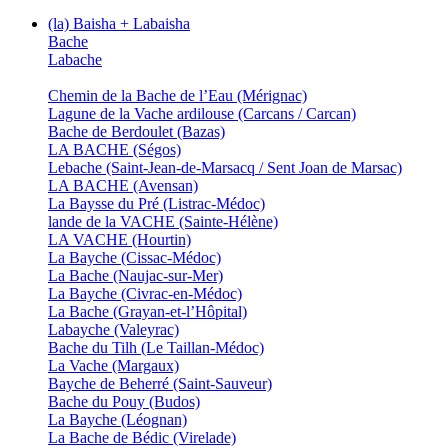
(la) Baisha + Labaisha
Bache
Labache
Chemin de la Bache de l’Eau (Mérignac)
Lagune de la Vache ardilouse (Carcans / Carcan)
Bache de Berdoulet (Bazas)
LA BACHE (Ségos)
Lebache (Saint-Jean-de-Marsacq / Sent Joan de Marsac)
LA BACHE (Avensan)
La Baysse du Pré (Listrac-Médoc)
lande de la VACHE (Sainte-Hélène)
LA VACHE (Hourtin)
La Bayche (Cissac-Médoc)
La Bache (Naujac-sur-Mer)
La Bayche (Civrac-en-Médoc)
La Bache (Grayan-et-l’Hôpital)
Labayche (Valeyrac)
Bache du Tilh (Le Taillan-Médoc)
La Vache (Margaux)
Bayche de Beherré (Saint-Sauveur)
Bache du Pouy (Budos)
La Bayche (Léognan)
La Bache de Bédic (Virelade)