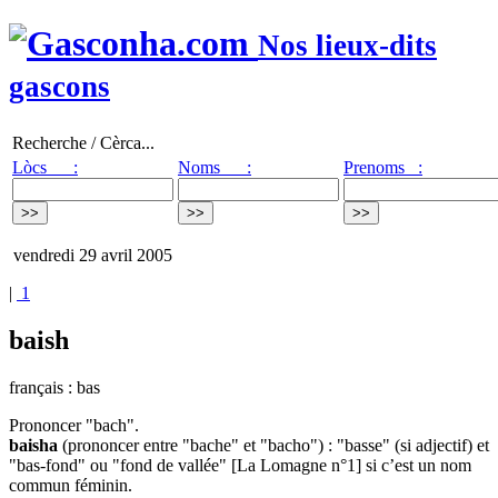
Nos lieux-dits
gascons
Recherche / Cèrca...
Lòcs :
Noms :
Prenoms :
vendredi 29 avril 2005
|
1
baish
français : bas
Prononcer "bach".
baisha
(prononcer entre "bache" et "bacho") : "basse" (si adjectif) et
"bas-fond" ou "fond de vallée" [La Lomagne n°1] si c’est un nom
commun féminin.