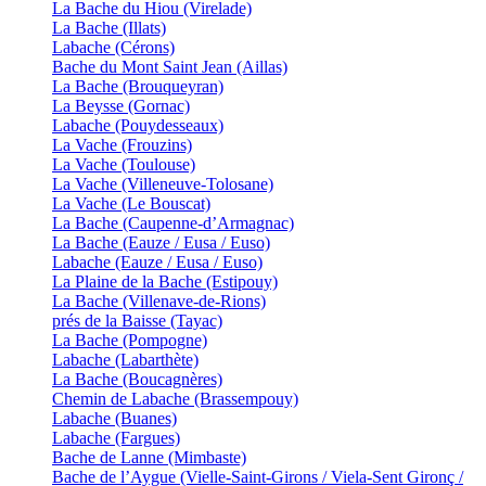
La Bache du Hiou (Virelade)
La Bache (Illats)
Labache (Cérons)
Bache du Mont Saint Jean (Aillas)
La Bache (Brouqueyran)
La Beysse (Gornac)
Labache (Pouydesseaux)
La Vache (Frouzins)
La Vache (Toulouse)
La Vache (Villeneuve-Tolosane)
La Vache (Le Bouscat)
La Bache (Caupenne-d’Armagnac)
La Bache (Eauze / Eusa / Euso)
Labache (Eauze / Eusa / Euso)
La Plaine de la Bache (Estipouy)
La Bache (Villenave-de-Rions)
prés de la Baisse (Tayac)
La Bache (Pompogne)
Labache (Labarthète)
La Bache (Boucagnères)
Chemin de Labache (Brassempouy)
Labache (Buanes)
Labache (Fargues)
Bache de Lanne (Mimbaste)
Bache de l’Aygue (Vielle-Saint-Girons / Viela-Sent Gironç /