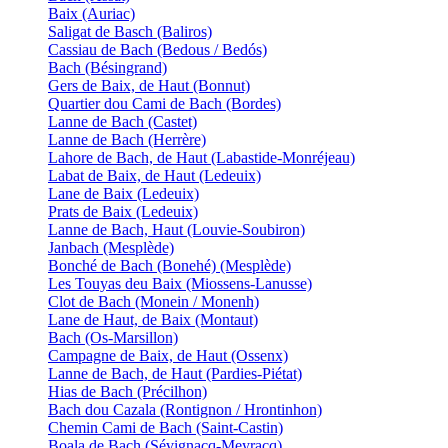
Baix (Auriac)
Saligat de Basch (Baliros)
Cassiau de Bach (Bedous / Bedós)
Bach (Bésingrand)
Gers de Baix, de Haut (Bonnut)
Quartier dou Cami de Bach (Bordes)
Lanne de Bach (Castet)
Lanne de Bach (Herrère)
Lahore de Bach, de Haut (Labastide-Monréjeau)
Labat de Baix, de Haut (Ledeuix)
Lane de Baix (Ledeuix)
Prats de Baix (Ledeuix)
Lanne de Bach, Haut (Louvie-Soubiron)
Janbach (Mesplède)
Bonché de Bach (Bonehé) (Mesplède)
Les Touyas deu Baix (Miossens-Lanusse)
Clot de Bach (Monein / Monenh)
Lane de Haut, de Baix (Montaut)
Bach (Os-Marsillon)
Campagne de Baix, de Haut (Ossenx)
Lanne de Bach, de Haut (Pardies-Piétat)
Hias de Bach (Précilhon)
Bach dou Cazala (Rontignon / Hrontinhon)
Chemin Cami de Bach (Saint-Castin)
Boala de Bach (Sévignacq-Meyracq)