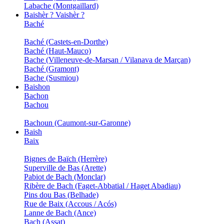
Labache (Montgaillard)
Baishèr ? Vaishèr ?
Baché
Baché (Castets-en-Dorthe)
Baché (Haut-Mauco)
Bache (Villeneuve-de-Marsan / Vilanava de Marçan)
Baché (Gramont)
Bache (Susmiou)
Baishon
Bachon
Bachou
Bachoun (Caumont-sur-Garonne)
Baish
Baix
Bignes de Baïch (Herrère)
Superville de Bas (Arette)
Pabiot de Bach (Monclar)
Ribère de Bach (Faget-Abbatial / Haget Abadiau)
Pins dou Bas (Belhade)
Rue de Baix (Accous / Acós)
Lanne de Bach (Ance)
Bach (Assat)