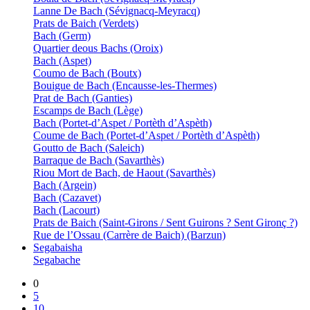
Lanne De Bach (Sévignacq-Meyracq)
Prats de Baich (Verdets)
Bach (Germ)
Quartier deous Bachs (Oroix)
Bach (Aspet)
Coumo de Bach (Boutx)
Bouigue de Bach (Encausse-les-Thermes)
Prat de Bach (Ganties)
Escamps de Bach (Lège)
Bach (Portet-d’Aspet / Portèth d’Aspèth)
Coume de Bach (Portet-d’Aspet / Portèth d’Aspèth)
Goutto de Bach (Saleich)
Barraque de Bach (Savarthès)
Riou Mort de Bach, de Haout (Savarthès)
Bach (Argein)
Bach (Cazavet)
Bach (Lacourt)
Prats de Baich (Saint-Girons / Sent Guirons ? Sent Gironç ?)
Rue de l’Ossau (Carrère de Baich) (Barzun)
Segabaisha
Segabache
0
5
10