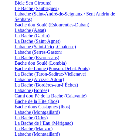
Biele Sen Girouns)
Le Bache (Saubrigues)
Labache (Saint-André-de-Seignanx / Sent Andriu de
Senhans)
Bache dou Soulé (Eslourenties-Daban)
Labache (Assat)
La Bache (Garlin)
La Bache (Saint-Agnet)
Labache (Saint-Cricq-Chalosse)
Labache (Serres-Gaston)
La Bache (Escoussans)
Bache dou Soulé (Lombia)
Bache de Lanne (Ponson-Debat-Pouts)
La Bache (Taron-Sadirac-Viellenave)
Labache (Arcizac-Adour)
La Bache (Bordères-sur-l’Échez)
Labache (Bordes)
Cami dou Pè de la Bache (Calavanté)
Bache de la Hite (Ibos)
Bache dous Castagnès (Ibos)
Labache (Montgaillard)
La Bache (Odos)
La Bache de l’Eau (Mérignac)
La Bache (Mauzac)
Labache (Montgaillard)