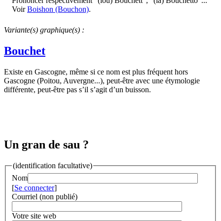
Prononcer respectivement "(lou) Bouchétt", "(la) Bouchétto"...
Voir
Boishon (Bouchon)
.
Variante(s) graphique(s) :
Bouchet
Existe en Gascogne, même si ce nom est plus fréquent hors
Gascogne (Poitou, Auvergne...), peut-être avec une étymologie
différente, peut-être pas s’il s’agit d’un buisson.
Un gran de sau ?
(identification facultative)
Nom
[
Se connecter
]
Courriel (non publié)
Votre site web