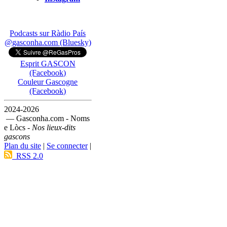
Podcasts sur Ràdio País
@gasconha.com (Bluesky)
Esprit GASCON
(Facebook)
Couleur Gascogne
(Facebook)
2024-2026
— Gasconha.com - Noms
e Lòcs -
Nos lieux-dits
gascons
Plan du site
|
Se connecter
|
RSS 2.0