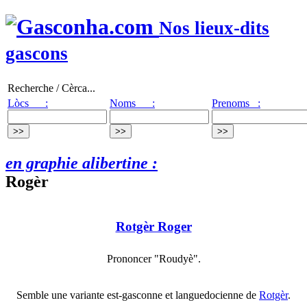
Nos lieux-dits
gascons
Recherche / Cèrca...
Lòcs :
Noms :
Prenoms :
en graphie alibertine :
Rogèr
Rotgèr Roger
Prononcer "Roudyè".
Semble une variante est-gasconne et languedocienne de
Rotgèr
.