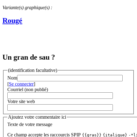
Variante(s) graphique(s) :
Rougé
Un gran de sau ?
(identification facultative)
Nom
[
Se connecter
]
Courriel (non publié)
Votre site web
Ajoutez votre commentaire ici
Texte de votre message
Ce champ accepte les raccourcis SPIP
{{gras}}
{italique}
-*l