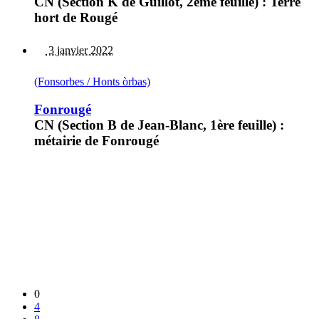
CN (Section K de Guillot, 2ème feuille) : Terre
hort de Rougé
3 janvier 2022
(Fonsorbes / Honts òrbas)
Fonrougé
CN (Section B de Jean-Blanc, 1ère feuille) :
métairie de Fonrougé
0
4