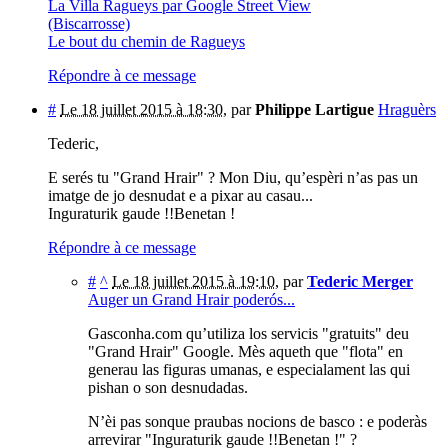
La Villa Ragueys par Google Street View
(Biscarrosse)
Le bout du chemin de Ragueys
Répondre à ce message
#
Le 18 juillet 2015 à 18:30
,
par
Philippe Lartigue
Hraguèrs
Tederic,
E serés tu "Grand Hrair" ? Mon Diu, qu’espèri n’as pas un
imatge de jo desnudat e a pixar au casau...
Inguraturik gaude !!Benetan !
Répondre à ce message
#
^
Le 18 juillet 2015 à 19:10
,
par
Tederic Merger
Auger un Grand Hrair poderós...
Gasconha.com qu’utiliza los servicis "gratuits" deu
"Grand Hrair" Google. Mès aqueth que "flota" en
generau las figuras umanas, e especialament las qui
pishan o son desnudadas.
N’èi pas sonque praubas nocions de basco : e poderàs
arrevirar "Inguraturik gaude !!Benetan !" ?