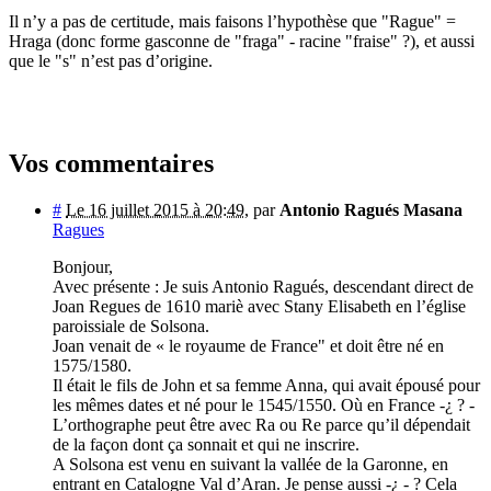
Il n’y a pas de certitude, mais faisons l’hypothèse que "Rague" =
Hraga (donc forme gasconne de "fraga" - racine "fraise" ?), et aussi
que le "s" n’est pas d’origine.
Vos commentaires
#
Le 16 juillet 2015 à 20:49
,
par
Antonio Ragués Masana
Ragues
Bonjour,
Avec présente : Je suis Antonio Ragués, descendant direct de
Joan Regues de 1610 mariè avec Stany Elisabeth en l’église
paroissiale de Solsona.
Joan venait de « le royaume de France" et doit être né en
1575/1580.
Il était le fils de John et sa femme Anna, qui avait épousé pour
les mêmes dates et né pour le 1545/1550. Où en France -¿ ? -
L’orthographe peut être avec Ra ou Re parce qu’il dépendait
de la façon dont ça sonnait et qui ne inscrire.
A Solsona est venu en suivant la vallée de la Garonne, en
entrant en Catalogne Val d’Aran. Je pense aussi -¿ - ? Cela