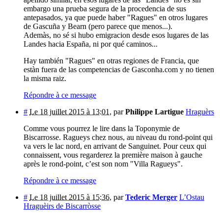
embargo una prueba segura de la procedencia de sus
antepasados, ya que puede haber "Ragues" en otros lugares
de Gascuña y Bearn (pero parece que menos...).
Ademàs, no sé si hubo emigracion desde esos lugares de las
Landes hacia España, ni por qué caminos...
Hay también "Ragues" en otras regiones de Francia, que
estàn fuera de las competencias de Gasconha.com y no tienen
la misma raiz.
Répondre à ce message
#
Le 18 juillet 2015 à 13:01
,
par
Philippe Lartigue
Hraguèrs
Comme vous pourrez le lire dans la Toponymie de
Biscarrosse. Ragueys chez nous, au niveau du rond-point qui
va vers le lac nord, en arrivant de Sanguinet. Pour ceux qui
connaissent, vous regarderez la première maison à gauche
après le rond-point, c’est son nom "Villa Ragueys".
Répondre à ce message
#
Le 18 juillet 2015 à 15:36
,
par
Tederic Merger
L’Ostau
Hraguèirs de Biscarròsse