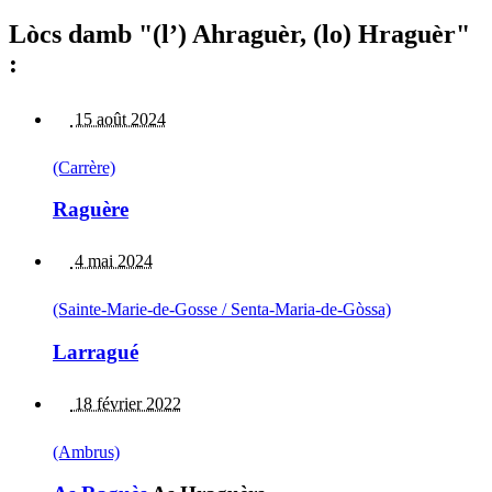
Lòcs damb "(l’) Ahraguèr, (lo) Hraguèr"
:
15 août 2024
(Carrère)
Raguère
4 mai 2024
(Sainte-Marie-de-Gosse / Senta-Maria-de-Gòssa)
Larragué
18 février 2022
(Ambrus)