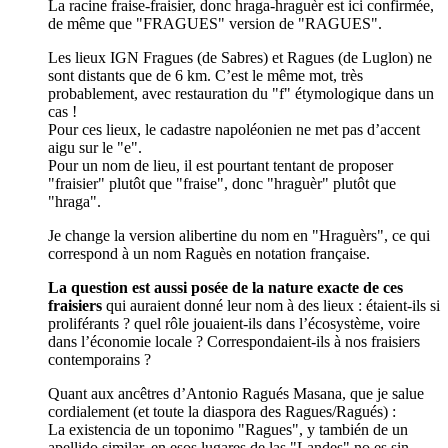
La racine fraise-fraisier, donc hraga-hraguèr est ici confirmée,
de même que "FRAGUES" version de "RAGUES".
Les lieux IGN Fragues (de Sabres) et Ragues (de Luglon) ne
sont distants que de 6 km. C’est le même mot, très
probablement, avec restauration du "f" étymologique dans un
cas !
Pour ces lieux, le cadastre napoléonien ne met pas d’accent
aigu sur le "e".
Pour un nom de lieu, il est pourtant tentant de proposer
"fraisier" plutôt que "fraise", donc "hraguèr" plutôt que
"hraga".
Je change la version alibertine du nom en "Hraguèrs", ce qui
correspond à un nom Raguès en notation française.
La question est aussi posée de la nature exacte de ces
fraisiers
qui auraient donné leur nom à des lieux : étaient-ils si
proliférants ? quel rôle jouaient-ils dans l’écosystème, voire
dans l’économie locale ? Correspondaient-ils à nos fraisiers
contemporains ?
Quant aux ancêtres d’Antonio Ragués Masana, que je salue
cordialement (et toute la diaspora des Ragues/Ragués) :
La existencia de un toponimo "Ragues", y también de un
apellido similar, en esos lugares de las "Landes" no es sin