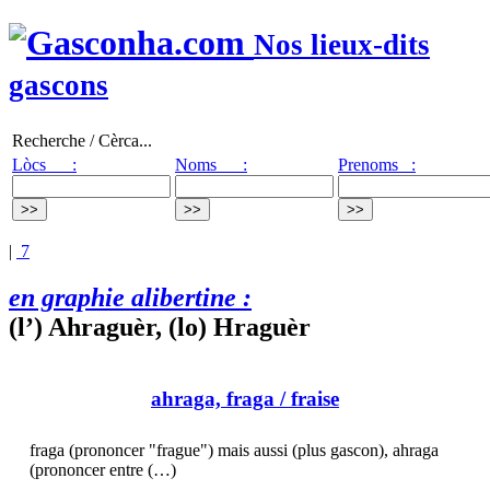
Nos lieux-dits
gascons
Recherche / Cèrca...
Lòcs :
Noms :
Prenoms :
|
7
en graphie alibertine :
(l’) Ahraguèr, (lo) Hraguèr
ahraga, fraga
/ fraise
fraga (prononcer "frague") mais aussi (plus gascon), ahraga
(prononcer entre (…)