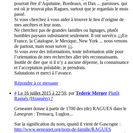
pourrait être d’Aquitaine, Bordeaux, et Dax ... paroisses. qui
est où je trouvai plus Ragues, surtout que je regardais le mois
passé.
Si vous cherchez à vous aider à trouver le lieu d’origine de
mes ancêtres et leur nom.
Ne cherchez pas de grandes familles ou lignages, plutôt
humbles paysans subsistaient seulement. Il ont survécu ¡¡¡En
France, la Catalogne, le Mexique, New York ... nous venons
de partout, mais nous suivre ¡¡¡.
Si vous avez des informations, toute information utile pour
l’orientation de mes recherches aller très reconnaissants.
Inutile de dire que si il n’y a aucune dépense, la connaissance
et l’acceptation préalable, je prendrais.
Salutations et merci à l’avance.
Répondre à ce message
#
Le 16 juillet 2015 à 22:59
,
par
Tederic Merger
Plutôt
Raguès (Hraguèrs) ?
Geneanet donne à partir de 1700 des (de) RAGUES dans le
Lanegran
: Trensacq, Luglon...
Sur la signification du nom, quand il vient de Gascogne :
http://www.geneanet.org/nom-de-famille/RAGUES