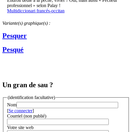
Endroit dédié à la pêche, vivier ? Oui, mais aussi « Pêcheur
professionnel » selon Palay !
Multidiccionari francés-occitan
Variante(s) graphique(s) :
Pesquer
Pesqué
Un gran de sau ?
(identification facultative)
Nom
[
Se connecter
]
Courriel (non publié)
Votre site web