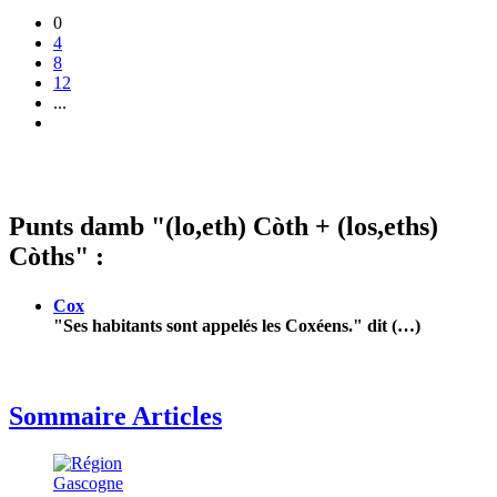
0
4
8
12
...
Punts damb "(lo,eth) Còth + (los,eths)
Còths" :
Cox
"Ses habitants sont appelés les Coxéens." dit (…)
Sommaire Articles