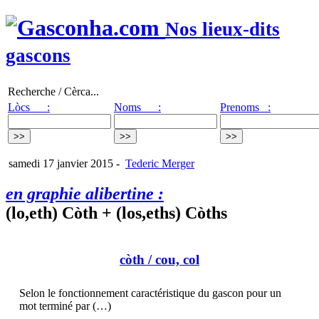
Nos lieux-dits
gascons
Recherche / Cèrca...
Lòcs :
Noms :
Prenoms :
samedi 17 janvier 2015
-
Tederic Merger
en graphie alibertine :
(lo,eth) Còth + (los,eths) Còths
còth
/ cou, col
Selon le fonctionnement caractéristique du gascon pour un
mot terminé par (…)