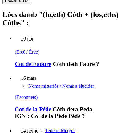
Lòcs damb "(lo,eth) Còth + (los,eths)
Còths" :
10 juin
(Ercé / Èrce)
Cot de Faoure
Còth deth Faure ?
16 mars
Noms misteriós / Noms à élucider
(Esconnets)
Cot de la Péde
Còth dera Peda
IGN : Col de la Péde Péde ?
14 février
-
Tederic Merger