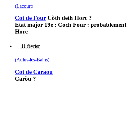
(Lacourt)
Cot de Four
Còth deth Horc ?
Etat major 19e : Coch Four : probablement
Horc
11 février
(Aulus-les-Bains)
Cot de Caraou
Caròu ?