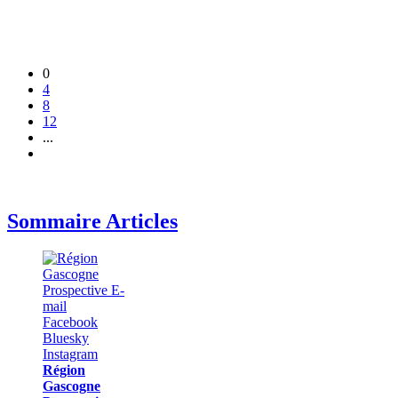
0
4
8
12
...
Sommaire Articles
Région
Gascogne