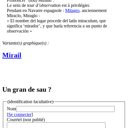
Prononcer "(lou) Mirailh".
Le sens de
tour d’observation
est à privilégier.
Pendant en Navarre espagnole :
Milagro
, anciennement
Miraclo, Miraglo :
« El nombre del lugar procede del latín miraculum, que
significa ‘mirador’, y que haría referencia a un punto de
observación »
Variante(s) graphique(s) :
Mirail
Un gran de sau ?
(identification facultative)
Nom
[
Se connecter
]
Courriel (non publié)