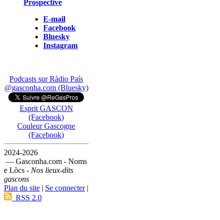
Prospective
E-mail
Facebook
Bluesky
Instagram
Podcasts sur Ràdio País
@gasconha.com (Bluesky)
Esprit GASCON
(Facebook)
Couleur Gascogne
(Facebook)
2024-2026
— Gasconha.com - Noms
e Lòcs -
Nos lieux-dits
gascons
Plan du site
|
Se connecter
|
RSS 2.0