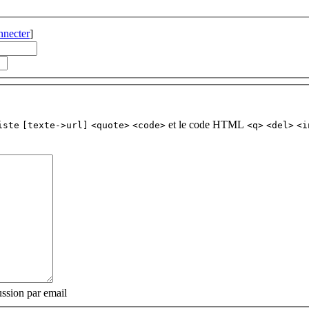
nnecter
]
et le code HTML
iste
[texte->url]
<quote>
<code>
<q>
<del>
<i
ssion par email