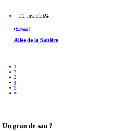
11 janvier 2024
(Bégaar)
Allée de la Sablère
1
2
3
4
5
∞
Un gran de sau ?