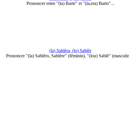
Prononcer entre "(la) Barte" et "(la,era) Barto"...
(la) Sablèra, (lo) Sablèr
Prononcer "(la) Sablèro, Sablère" (féminin), "(lou) Sablè" (masculin