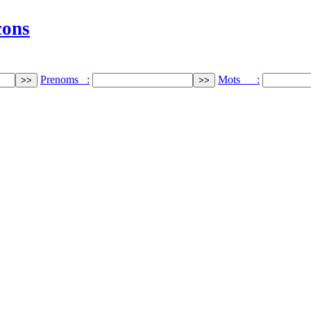
cons
Prenoms :
Mots :