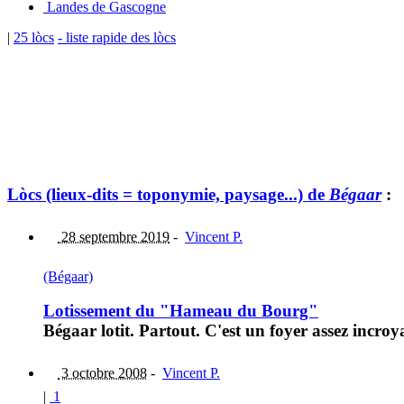
Landes de Gascogne
|
25 lòcs
- liste rapide des lòcs
Lòcs (lieux-dits = toponymie, paysage...) de
Bégaar
:
28 septembre 2019
-
Vincent P.
(Bégaar)
Lotissement du "Hameau du Bourg"
Bégaar lotit. Partout. C'est un foyer assez incroy
3 octobre 2008
-
Vincent P.
|
1