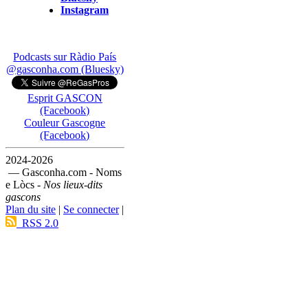
Instagram
Podcasts sur Ràdio País
@gasconha.com (Bluesky)
Esprit GASCON
(Facebook)
Couleur Gascogne
(Facebook)
2024-2026
— Gasconha.com - Noms
e Lòcs -
Nos lieux-dits
gascons
Plan du site
|
Se connecter
|
RSS 2.0