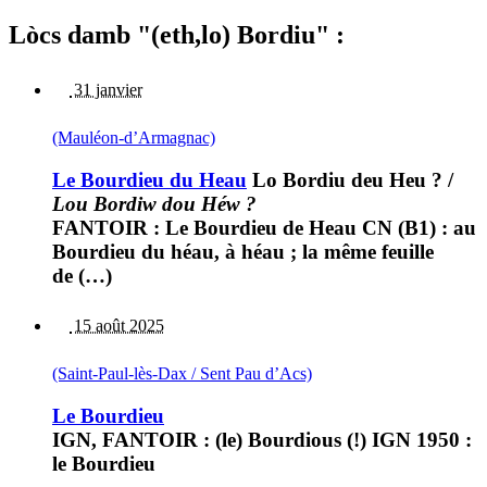
Lòcs damb "(eth,lo) Bordiu" :
31 janvier
(Mauléon-d’Armagnac)
Le Bourdieu du Heau
Lo Bordiu deu Heu ?
/
Lou Bordiw dou Héw ?
FANTOIR : Le Bourdieu de Heau CN (B1) : au
Bourdieu du héau, à héau ; la même feuille
de (…)
15 août 2025
(Saint-Paul-lès-Dax / Sent Pau d’Acs)
Le Bourdieu
IGN, FANTOIR : (le) Bourdious (!) IGN 1950 :
le Bourdieu