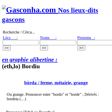
Nos lieux-dits
gascons
Recherche / Cèrca...
Lòcs :
Noms :
Prenoms :
en graphie alibertine :
(eth,lo) Bordiu
bòrda
/ ferme, métairie, grange
Ou grange. Prononcer entre "bordo" et "borde" ; Dérivés :
bordeta (…)