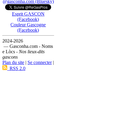
@gasconha.com (Bluesky)
Esprit GASCON
(Facebook)
Couleur Gascogne
(Facebook)
2024-2026
— Gasconha.com - Noms
e Lòcs -
Nos lieux-dits
gascons
Plan du site
|
Se connecter
|
RSS 2.0