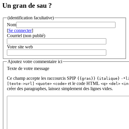
Un gran de sau ?
(identification facultative)
Nom
[
Se connecter
]
Courriel (non publié)
Votre site web
Ajoutez votre commentaire ici
Texte de votre message
Ce champ accepte les raccourcis SPIP
{{gras}}
{italique}
-*l
et le code HTML
[texte->url]
<quote>
<code>
<q>
<del>
<in
créer des paragraphes, laissez simplement des lignes vides.