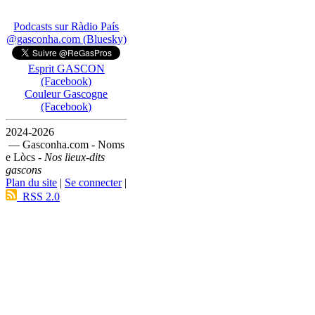
Podcasts sur Ràdio País
@gasconha.com (Bluesky)
Esprit GASCON
(Facebook)
Couleur Gascogne
(Facebook)
2024-2026
— Gasconha.com - Noms
e Lòcs -
Nos lieux-dits
gascons
Plan du site
|
Se connecter
|
RSS 2.0