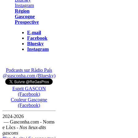
Région
Gascogne
Prospective
E-mail
Facebook
Bluesky
Instagram
Podcasts sur Ràdio País
@gasconha.com (Bluesky)
Esprit GASCON
(Facebook)
Couleur Gascogne
(Facebook)
2024-2026
— Gasconha.com - Noms
e Lòcs -
Nos lieux-dits
gascons