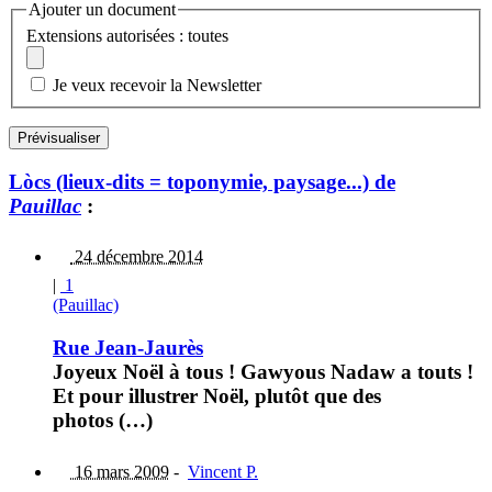
Ajouter un document
Extensions autorisées : toutes
Je veux recevoir la Newsletter
Lòcs (lieux-dits = toponymie, paysage...) de
Pauillac
:
24 décembre 2014
|
1
(Pauillac)
Rue Jean-Jaurès
Joyeux Noël à tous ! Gawyous Nadaw a touts !
Et pour illustrer Noël, plutôt que des
photos (…)
16 mars 2009
-
Vincent P.