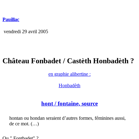
Pauillac
vendredi 29 avril 2005
Château Fonbadet
/ Castèth Honbadèth ?
en graphie alibertine :
Honbadèth
hont
/ fontaine, source
hontan ou hondan seraient d’autres formes, féminines aussi,
de ce mot. (…)
Ou " Fontbadet" ?