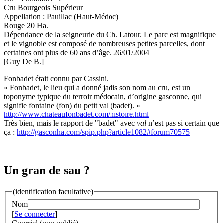
Cru Bourgeois Supérieur
Appellation : Pauillac (Haut-Médoc)
Rouge 20 Ha.
Dépendance de la seigneurie du Ch. Latour. Le parc est magnifique
et le vignoble est composé de nombreuses petites parcelles, dont
certaines ont plus de 60 ans d’âge. 26/01/2004
[Guy De B.]
Fonbadet était connu par Cassini.
« Fonbadet, le lieu qui a donné jadis son nom au cru, est un
toponyme typique du terroir médocain, d’origine gasconne, qui
signifie fontaine (fon) du petit val (badet). »
http://www.chateaufonbadet.com/histoire.html
Très bien, mais le rapport de "badet" avec
val
n’est pas si certain que
ça :
http://gasconha.com/spip.php?article1082#forum70575
Un gran de sau ?
(identification facultative)
Nom
[
Se connecter
]
Courriel (non publié)