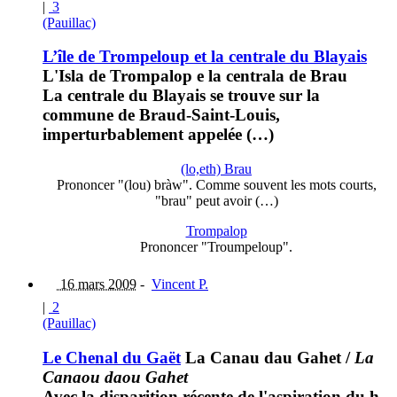
|
3
(Pauillac)
L’île de Trompeloup et la centrale du Blayais
L'Isla de Trompalop e la centrala de Brau
La centrale du Blayais se trouve sur la
commune de Braud-Saint-Louis,
imperturbablement appelée (…)
(lo,eth) Brau
Prononcer "(lou) bràw". Comme souvent les mots courts,
"brau" peut avoir (…)
Trompalop
Prononcer "Troumpeloup".
16 mars 2009
-
Vincent P.
|
2
(Pauillac)
Le Chenal du Gaët
La Canau dau Gahet
/
La
Canaou daou Gahet
Avec la disparition récente de l'aspiration du h