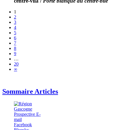
centre-vila
/
Porte blanque au centre-bile
1
2
3
4
5
6
7
8
9
…
20
∞
Sommaire Articles