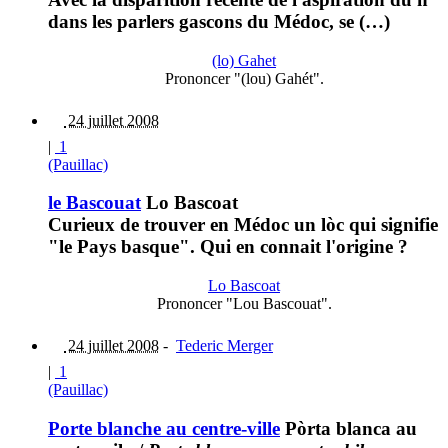
dans les parlers gascons du Médoc, se (…)
(lo) Gahet
Prononcer "(lou) Gahét".
24 juillet 2008
|
1
(Pauillac)
le Bascouat
Lo Bascoat
Curieux de trouver en Médoc un lòc qui signifie
"le Pays basque". Qui en connait l'origine ?
Lo Bascoat
Prononcer "Lou Bascouat".
24 juillet 2008
-
Tederic Merger
|
1
(Pauillac)
Porte blanche au centre-ville
Pòrta blanca au