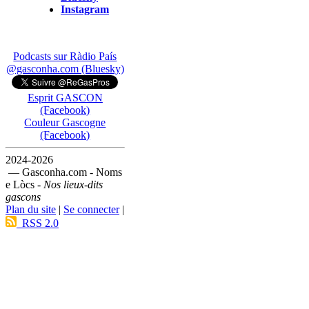
Instagram
Podcasts sur Ràdio País
@gasconha.com (Bluesky)
Esprit GASCON
(Facebook)
Couleur Gascogne
(Facebook)
2024-2026
— Gasconha.com - Noms
e Lòcs -
Nos lieux-dits
gascons
Plan du site
|
Se connecter
|
RSS 2.0