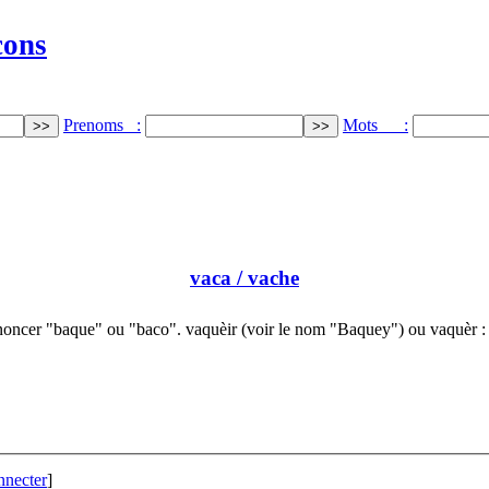
cons
Prenoms :
Mots :
vaca
/ vache
oncer "baque" ou "baco". vaquèir (voir le nom "Baquey") ou vaquèr 
nnecter
]