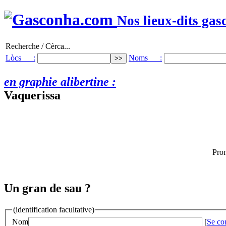
Nos lieux-dits gas
Recherche / Cèrca...
Lòcs :
Noms :
en graphie alibertine :
Vaquerissa
Pron
Un gran de sau ?
(identification facultative)
Nom
[
Se co