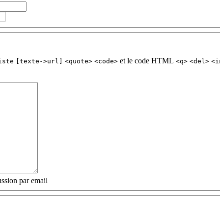
et le code HTML
iste
[texte->url]
<quote>
<code>
<q>
<del>
<i
ssion par email