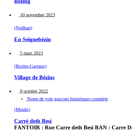
Bézing
10 novembre 2023
(Noilhan)
En Seignebézin
5 mars 2023
(Bezins-Garraux)
Village de Bézins
9 octobre 2022
Noms de voie gascons historiques complets
(Moulis)
Carrè deth Besi
FANTOIR : Rue Carre deth Besi BAN : Carre De