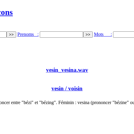
cons
Prenoms :
Mots :
vesin_vesina.wav
vesin
/ voisin
ncer entre "bézi" et "bézing". Féminin : vesina (prononcer "bézine" 