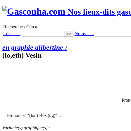
Nos lieux-dits gas
Recherche / Cèrca...
Lòcs :
Noms :
en graphie alibertine :
(lo,eth) Vesin
Prono
Prononcer "(lou) Bézï(ng)"...
Variante(s) graphique(s) :