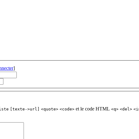
nnecter
]
et le code HTML
iste
[texte->url]
<quote>
<code>
<q>
<del>
<i