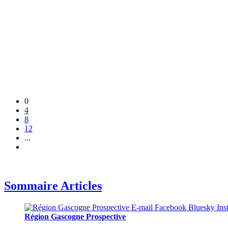
0
4
8
12
...
Sommaire Articles
Région Gascogne Prospective