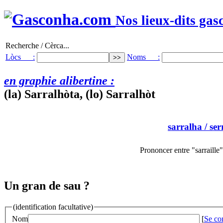
Nos lieux-dits gas
Recherche / Cèrca...
Lòcs :
Noms :
en graphie alibertine :
(la) Sarralhòta, (lo) Sarralhòt
sarralha
/ ser
Prononcer entre "sarraille" 
Un gran de sau ?
(identification facultative)
Nom
[
Se co