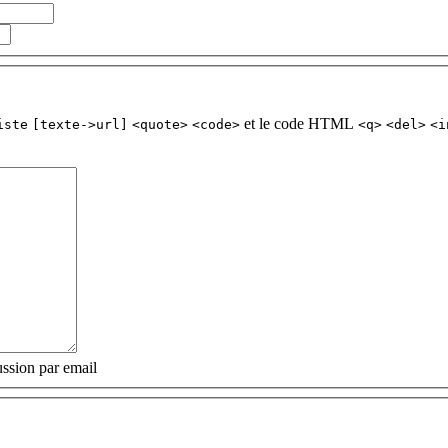
et le code HTML
iste
[texte->url]
<quote>
<code>
<q>
<del>
<i
ssion par email