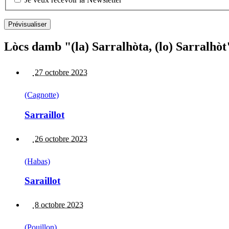
Lòcs damb "(la) Sarralhòta, (lo) Sarralhòt
27 octobre 2023
(Cagnotte)
Sarraillot
26 octobre 2023
(Habas)
Saraillot
8 octobre 2023
(Pouillon)