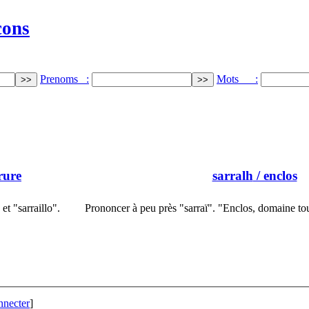
cons
Prenoms :
Mots :
rure
sarralh
/ enclos
et "sarraillo".
Prononcer à peu près "sarraï". "Enclos, domaine tou
nnecter
]