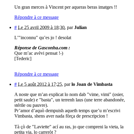
Un gran merces à Vincent per aqueras beras imatges !!
Répondre à ce message
#
Le 25 avril 2009 à 18:30
,
par
Julian
L’"inconnu" qu’es jo ! desolat
Réponse de Gasconha.com :
Que m’ac avèvi pensat !-)
[Tederic]
Répondre à ce message
#
Le 5 août 2012 à 17:25
,
par
lo Joan de Vimbasta
A noste que m’an explicat lo nom dab "vime, vimi" (osier,
petit saule) e "basta", un terrenh laus (une terre abandonée,
stérile ou pauvre).
Pr’amor d’aquò dempuish aqueth temps que’u m’escrivi
Vimbasta, shens aver nada fòrça de prescripcion !
Tà çò de "Laviette" ací au ras, jo que compreni la vieta, la
petita via, lo carreròt ?