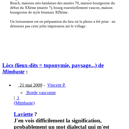
Beach, maisons néo-landaises des années 70, maison bourgeoise du
début du XXème (mairie ?), bourg essentiellement vascon, maison
bourgeoise de style béarnais XIXème.
Un lotissement est en préparation du lieu où la photo a été prise : ne
détruisez pas cette jolie impression sur le village.
Lòcs (lieux-dits = toponymie, paysage...) de
Mimbaste
:
21 mai 2009
-
Vincent P.
Borde vasconne
|
1
(Mimbaste)
Laviette
?
J'en vois difficilement la signification,
probablement un mot dialectal qui m'est