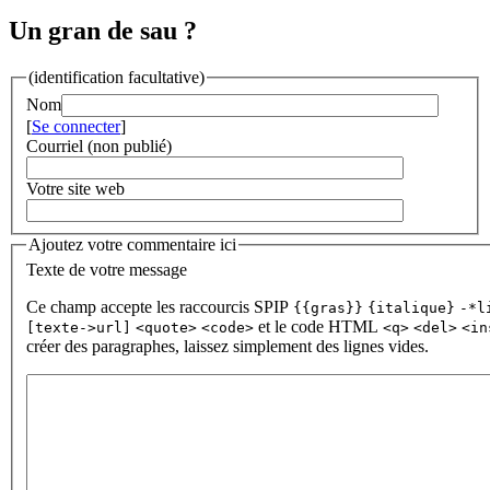
Un gran de sau ?
(identification facultative)
Nom
[
Se connecter
]
Courriel (non publié)
Votre site web
Ajoutez votre commentaire ici
Texte de votre message
Ce champ accepte les raccourcis SPIP
{{gras}}
{italique}
-*l
et le code HTML
[texte->url]
<quote>
<code>
<q>
<del>
<in
créer des paragraphes, laissez simplement des lignes vides.