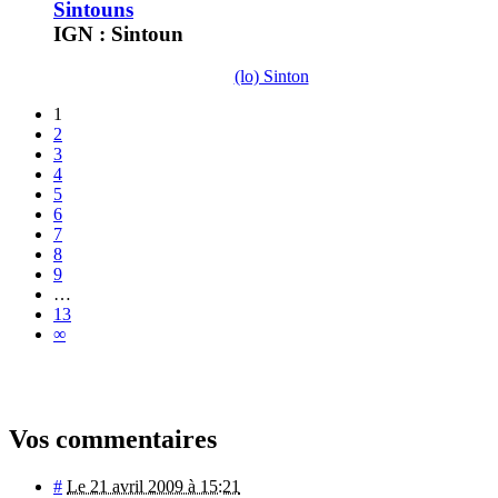
Sintouns
IGN : Sintoun
(lo) Sinton
1
2
3
4
5
6
7
8
9
…
13
∞
Vos commentaires
#
Le 21 avril 2009 à 15:21