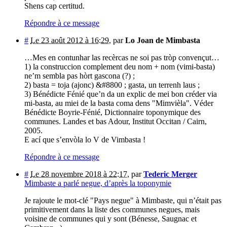
Shens cap certitud.
Répondre à ce message
#
Le 23 août 2012 à 16:29
,
par
Lo Joan de Mimbasta
…Mes en contunhar las recèrcas ne soi pas tròp convençut…
1) la construccion complement deu nom + nom (vimi-basta)
ne’m sembla pas hòrt gascona (?) ;
2) basta = toja (ajonc) &#8800 ; gasta, un terrenh laus ;
3) Bénédicte Fénié que’n da un explic de mei bon créder via
mi-basta, au miei de la basta coma dens "Mimvièla". Véder
Bénédicte Boyrie-Fénié, Dictionnaire toponymique des
communes. Landes et bas Adour, Institut Occitan / Cairn,
2005.
E ací que s’envòla lo V de Vimbasta !
Répondre à ce message
#
Le 28 novembre 2018 à 22:17
,
par
Tederic Merger
Mimbaste a parlé negue, d’après la toponymie
Je rajoute le mot-clé "Pays negue" à Mimbaste, qui n’était pas
primitivement dans la liste des communes negues, mais
voisine de communes qui y sont (Bénesse, Saugnac et