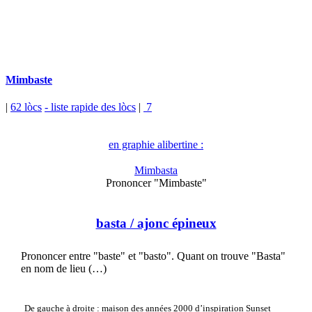
Mimbaste
|
62 lòcs
- liste rapide des lòcs
|
7
en graphie alibertine :
Mimbasta
Prononcer "Mimbaste"
basta
/ ajonc épineux
Prononcer entre "baste" et "basto". Quant on trouve "Basta"
en nom de lieu (…)
De gauche à droite : maison des années 2000 d’inspiration Sunset