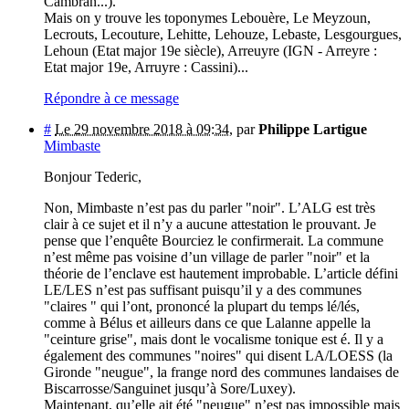
Cambran...).
Mais on y trouve les toponymes Lebouère, Le Meyzoun,
Lecrouts, Lecouture, Lehitte, Lehouze, Lebaste, Lesgourgues,
Lehoun (Etat major 19e siècle), Arreuyre (IGN - Arreyre :
Etat major 19e, Arruyre : Cassini)...
Répondre à ce message
#
Le 29 novembre 2018 à 09:34
,
par
Philippe Lartigue
Mimbaste
Bonjour Tederic,
Non, Mimbaste n’est pas du parler "noir". L’ALG est très
clair à ce sujet et il n’y a aucune attestation le prouvant. Je
pense que l’enquête Bourciez le confirmerait. La commune
n’est même pas voisine d’un village de parler "noir" et la
théorie de l’enclave est hautement improbable. L’article défini
LE/LES n’est pas suffisant puisqu’il y a des communes
"claires " qui l’ont, prononcé la plupart du temps lé/lés,
comme à Bélus et ailleurs dans ce que Lalanne appelle la
"ceinture grise", mais dont le vocalisme tonique est é. Il y a
également des communes "noires" qui disent LA/LOESS (la
Gironde "neugue", la frange nord des communes landaises de
Biscarrosse/Sanguinet jusqu’à Sore/Luxey).
Maintenant, qu’elle ait été "neugue" n’est pas impossible mais