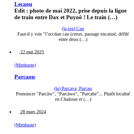
Lecaou
Edit : photo de mai 2022, prise depuis la ligne
de train entre Dax et Puyoô ! Le train (…)
(la,era) Cau
Faut-il y voir "l’occitan cau (creux, passage encaissé, défilé
entre deux (…)
22 mai 2025
(Mimbaste)
Parcaou
(la) Parcava, Parcau
Prononcer "Parcàw", "Parcàwe", "Parcabe"... Plutôt localisé
en Chalosse et (…)
28 mars 2024
(Mimbaste)