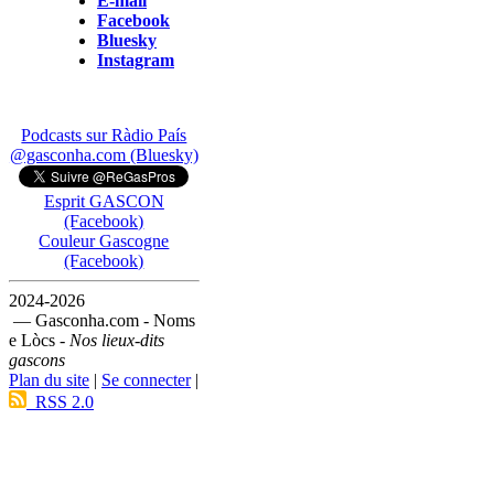
E-mail
Facebook
Bluesky
Instagram
Podcasts sur Ràdio País
@gasconha.com (Bluesky)
Esprit GASCON
(Facebook)
Couleur Gascogne
(Facebook)
2024-2026
— Gasconha.com - Noms
e Lòcs -
Nos lieux-dits
gascons
Plan du site
|
Se connecter
|
RSS 2.0