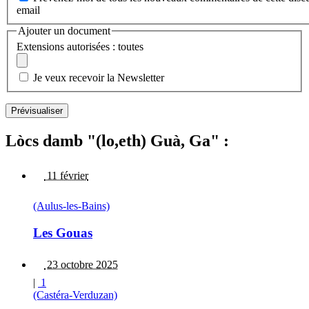
email
Ajouter un document
Extensions autorisées : toutes
Je veux recevoir la Newsletter
Lòcs damb "(lo,eth) Guà, Ga" :
11 février
(Aulus-les-Bains)
Les Gouas
23 octobre 2025
|
1
(Castéra-Verduzan)