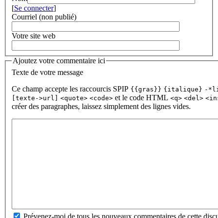
[
Se connecter
]
Courriel (non publié)
Votre site web
Ajoutez votre commentaire ici
Texte de votre message
Ce champ accepte les raccourcis SPIP
{{gras}}
{italique}
-*l
et le code HTML
[texte->url]
<quote>
<code>
<q>
<del>
<in
créer des paragraphes, laissez simplement des lignes vides.
Prévenez-moi de tous les nouveaux commentaires de cette discu