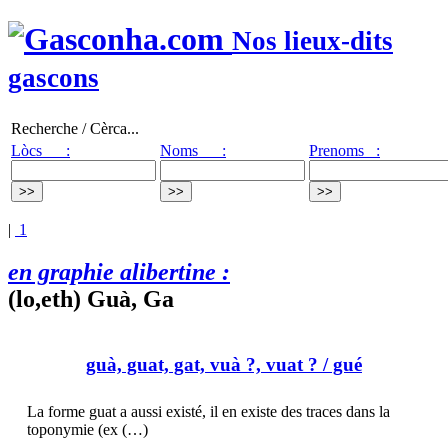
Nos lieux-dits
gascons
Recherche / Cèrca...
Lòcs :
Noms :
Prenoms :
|
1
en graphie alibertine :
(lo,eth) Guà, Ga
guà, guat, gat, vuà ?, vuat ?
/ gué
La forme guat a aussi existé, il en existe des traces dans la
toponymie (ex (…)