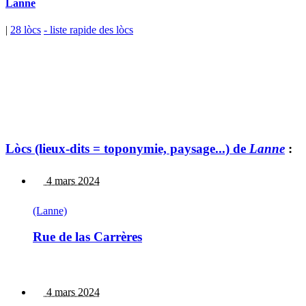
Lanne
|
28 lòcs
- liste rapide des lòcs
Lòcs (lieux-dits = toponymie, paysage...) de
Lanne
:
4 mars 2024
(Lanne)
Rue de las Carrères
4 mars 2024