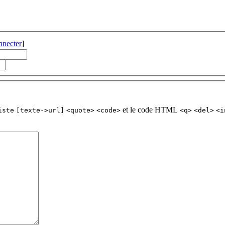
nnecter
]
et le code HTML
iste
[texte->url]
<quote>
<code>
<q>
<del>
<i