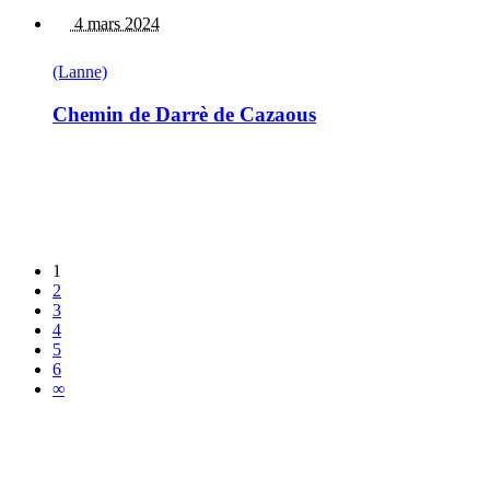
4 mars 2024
(Lanne)
Chemin de Darrè de Cazaous
1
2
3
4
5
6
∞