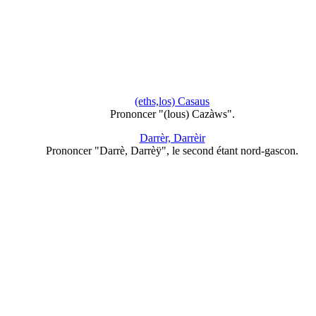
(eths,los) Casaus
Prononcer "(lous) Cazàws".
Darrèr, Darrèir
Prononcer "Darrè, Darrèÿ", le second étant nord-gascon.