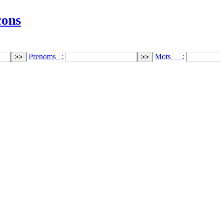
cons
Prenoms :
Mots :