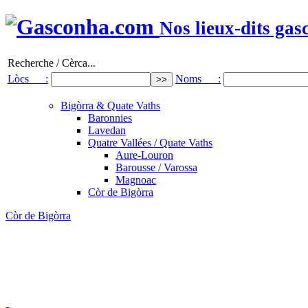
Nos lieux-dits gas
Recherche / Cèrca...
Lòcs :
Noms :
Bigòrra & Quate Vaths
Baronnies
Lavedan
Quatre Vallées / Quate Vaths
Aure-Louron
Barousse / Varossa
Magnoac
Còr de Bigòrra
Còr de Bigòrra