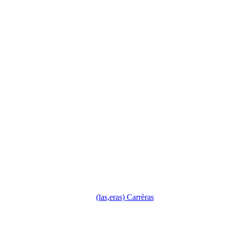
(las,eras) Carrèras