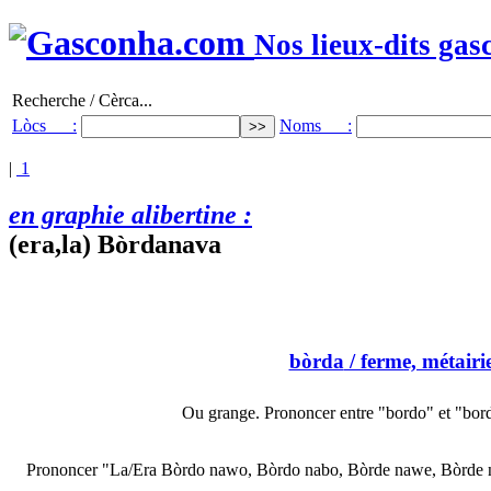
Nos lieux-dits gas
Recherche / Cèrca...
Lòcs :
Noms :
|
1
en graphie alibertine :
(era,la) Bòrdanava
bòrda
/ ferme, métairi
Ou grange. Prononcer entre "bordo" et "bord
Prononcer "La/Era Bòrdo nawo, Bòrdo nabo, Bòrde nawe, Bòrde nabe