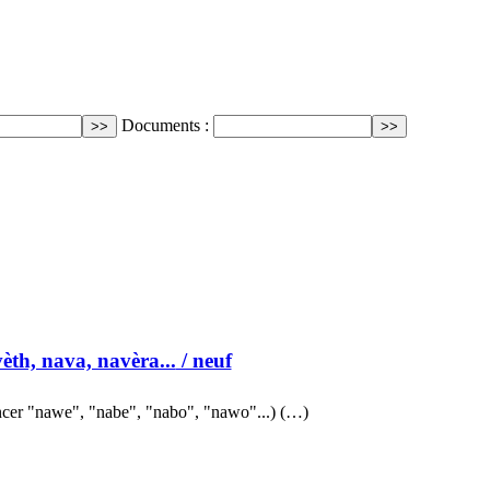
Documents :
èth, nava, navèra...
/ neuf
cer "nawe", "nabe", "nabo", "nawo"...) (…)