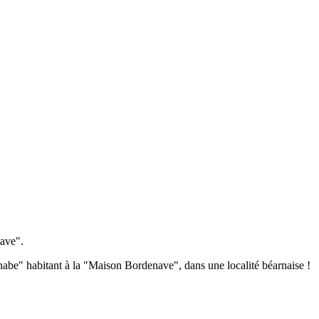
nave".
be" habitant à la "Maison Bordenave", dans une localité béarnaise !