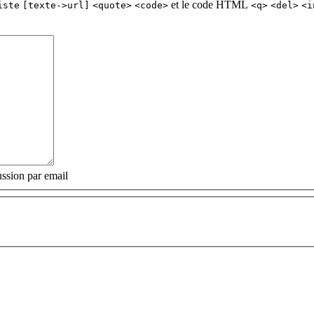
et le code HTML
iste
[texte->url]
<quote>
<code>
<q>
<del>
<i
ssion par email