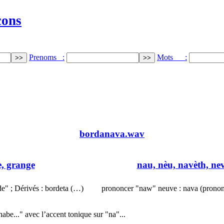
cons
Prenoms :
Mots :
bordanava.wav
e, grange
nau, nèu, navèth, nev
e" ; Dérivés : bordeta (…)
prononcer "naw" neuve : nava (pronon
..." avec l’accent tonique sur "na"...