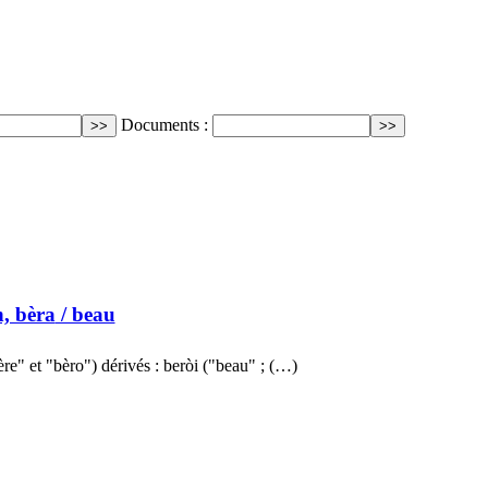
Documents :
h, bèra
/ beau
ère" et "bèro") dérivés : beròi ("beau" ; (…)