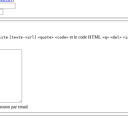
et le code HTML
iste
[texte->url]
<quote>
<code>
<q>
<del>
<i
ssion par email