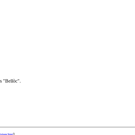
s "Bellòc".
nnecter
]