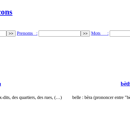
cons
Prenoms :
Mots :
u
bèt
-dits, des quartiers, des rues, (…)
belle : bèra (prononcer entre "b