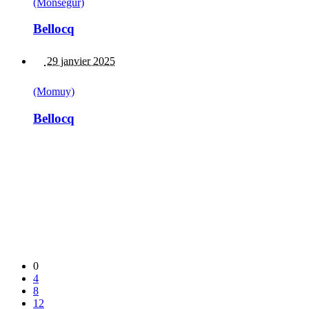
(Monségur)
Bellocq
29 janvier 2025
(Momuy)
Bellocq
0
4
8
12