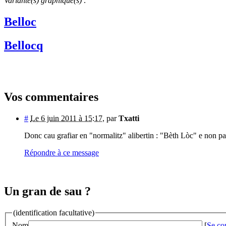
Variante(s) graphique(s) :
Belloc
Bellocq
Vos commentaires
#
Le 6 juin 2011 à 15:17
,
par
Txatti
Donc cau grafiar en "normalitz" alibertin : "Bèth Lòc" e non pa
Répondre à ce message
Un gran de sau ?
(identification facultative)
Nom
[
Se co