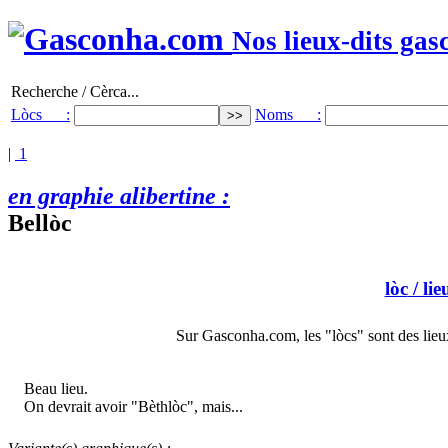
Nos lieux-dits gas
Recherche / Cèrca...
Lòcs :
Noms :
|
1
en graphie alibertine :
Bellòc
lòc
/ lie
Sur Gasconha.com, les "lòcs" sont des lieux
Beau lieu.
On devrait avoir "Bèthlòc", mais...