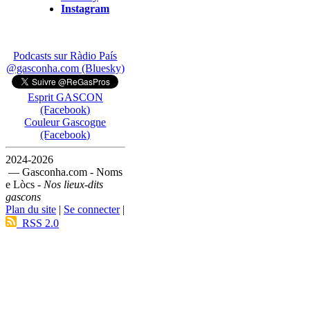
Instagram
Podcasts sur Ràdio País
@gasconha.com (Bluesky)
Esprit GASCON
(Facebook)
Couleur Gascogne
(Facebook)
2024-2026
— Gasconha.com - Noms
e Lòcs -
Nos lieux-dits
gascons
Plan du site
|
Se connecter
|
RSS 2.0