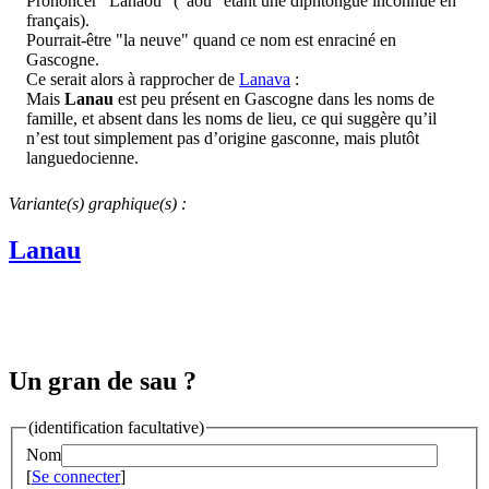
Prononcer "Lanaou" ("aou" étant une diphtongue inconnue en
français).
Pourrait-être "la neuve" quand ce nom est enraciné en
Gascogne.
Ce serait alors à rapprocher de
Lanava
:
Mais
Lanau
est peu présent en Gascogne dans les noms de
famille, et absent dans les noms de lieu, ce qui suggère qu’il
n’est tout simplement pas d’origine gasconne, mais plutôt
languedocienne.
Variante(s) graphique(s) :
Lanau
Un gran de sau ?
(identification facultative)
Nom
[
Se connecter
]