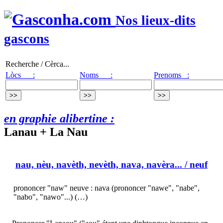
Nos lieux-dits
gascons
Recherche / Cèrca...
Lòcs :
Noms :
Prenoms :
en graphie alibertine :
Lanau + La Nau
nau, nèu, navèth, nevèth, nava, navèra...
/ neuf
prononcer "naw" neuve : nava (prononcer "nawe", "nabe",
"nabo", "nawo"...) (…)