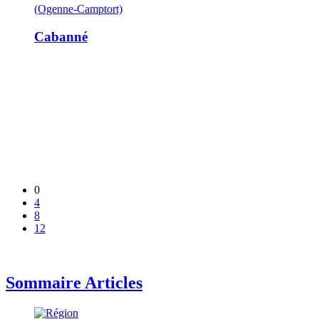
(Ogenne-Camptort)
Cabanné
0
4
8
12
Sommaire Articles