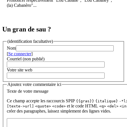
Prononcer respectivement "Lou Cabanè", "Lou Cabanèÿ", "
(la) Cabanèro"...
Un gran de sau ?
(identification facultative)
Nom
[
Se connecter
]
Courriel (non publié)
Votre site web
Ajoutez votre commentaire ici
Texte de votre message
Ce champ accepte les raccourcis SPIP
{{gras}}
{italique}
-*l
et le code HTML
[texte->url]
<quote>
<code>
<q>
<del>
<in
créer des paragraphes, laissez simplement des lignes vides.