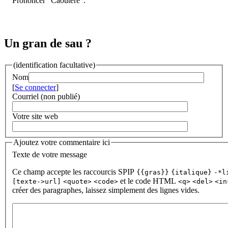
Prononcer "Caoutérè".
Un gran de sau ?
(identification facultative)
Nom
[
Se connecter
]
Courriel (non publié)
Votre site web
Ajoutez votre commentaire ici
Texte de votre message
Ce champ accepte les raccourcis SPIP
{{gras}}
{italique}
-*l
et le code HTML
[texte->url]
<quote>
<code>
<q>
<del>
<in
créer des paragraphes, laissez simplement des lignes vides.