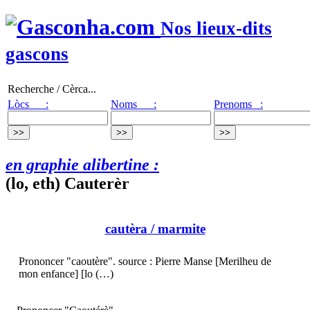
Nos lieux-dits
gascons
Recherche / Cèrca...
Lòcs :
Noms :
Prenoms :
en graphie alibertine :
(lo, eth) Cauterèr
cautèra
/ marmite
Prononcer "caoutère". source : Pierre Manse [Merilheu de
mon enfance] [lo (…)