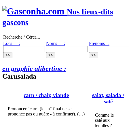
Nos lieux-dits
gascons
Recherche / Cèrca...
Lòcs :
Noms :
Prenoms :
en graphie alibertine :
Carnsalada
carn
/ chair, viande
salat, salada
/
salé
Prononcer "carr" (le "n" final ne se
prononce pas ou guère - à confirmer). (…)
Comme le
salé aux
lentilles ?