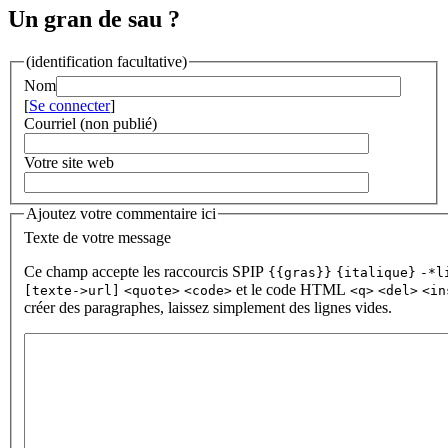
Un gran de sau ?
(identification facultative)
Nom
[
Se connecter
]
Courriel (non publié)
Votre site web
Ajoutez votre commentaire ici
Texte de votre message
Ce champ accepte les raccourcis SPIP
{{gras}}
{italique}
-*l
et le code HTML
[texte->url]
<quote>
<code>
<q>
<del>
<in
créer des paragraphes, laissez simplement des lignes vides.