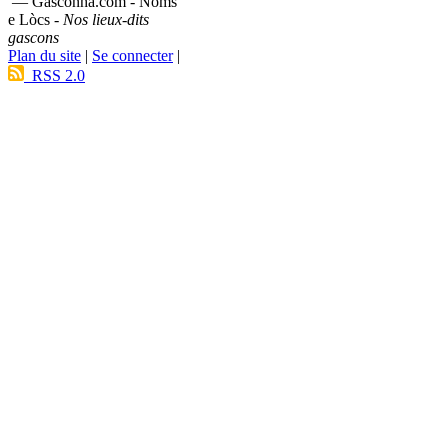
— Gasconha.com - Noms
e Lòcs -
Nos lieux-dits
gascons
Plan du site
|
Se connecter
|
RSS 2.0