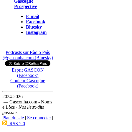
Gascogne
Prospective
E-mail
Facebook
Bluesky
Instagram
Podcasts sur Ràdio País
@gasconha.com (Bluesky)
Esprit GASCON
(Facebook)
Couleur Gascogne
(Facebook)
2024-2026
— Gasconha.com - Noms
e Lòcs -
Nos lieux-dits
gascons
Plan du site
|
Se connecter
|
RSS 2.0