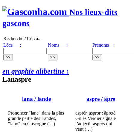
Nos lieux-dits
gascons
Recherche / Cèrca...
Lòcs :
Noms :
Prenoms :
en graphie alibertine :
Lanaspre
lana
/ lande
aspre
/ âpre
Prononcer "lane" dans la plus
asprèr, aspror : âpreté
grande partie des Landes,
Gilles Verdier signale
"lano" en Gascogne (…)
l’adjectif asprós qui
veut (…)