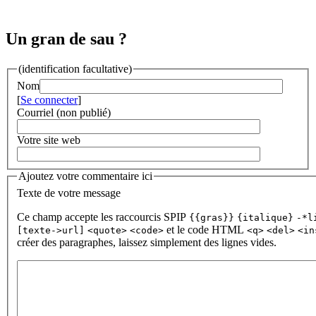
Un gran de sau ?
(identification facultative)
Nom
[
Se connecter
]
Courriel (non publié)
Votre site web
Ajoutez votre commentaire ici
Texte de votre message
Ce champ accepte les raccourcis SPIP
{{gras}}
{italique}
-*l
et le code HTML
[texte->url]
<quote>
<code>
<q>
<del>
<in
créer des paragraphes, laissez simplement des lignes vides.