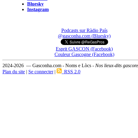
Bluesky
Instagram
Podcasts sur Ràdio País
@gasconha.com (Bluesky)
Esprit GASCON (Facebook)
Couleur Gascogne (Facebook)
2024-2026 — Gasconha.com - Noms e Lòcs -
Nos lieux-dits gascon
Plan du site
|
Se connecter
|
RSS 2.0