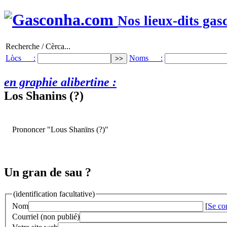
Nos lieux-dits gas
Recherche / Cèrca...
Lòcs :
Noms :
en graphie alibertine :
Los Shanins (?)
Prononcer "Lous Shanïns (?)"
Un gran de sau ?
(identification facultative)
Nom
[
Se co
Courriel (non publié)