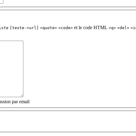
et le code HTML
iste
[texte->url]
<quote>
<code>
<q>
<del>
<i
ssion par email