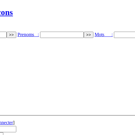
cons
Prenoms :
Mots :
nnecter
]