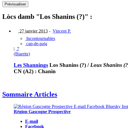
Lòcs damb "Los Shanins (?)" :
27 janvier 2013
-
Vincent P.
Incontournables
cap-de-paja
|
7
(Biarritz)
Les Shannings
Los Shanins (?)
/
Lous Shanïns (?
CN (A2) : Chanin
Sommaire Articles
Région Gascogne Prospective
E-mail
Facebook