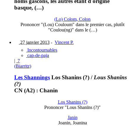
noms gascons, les autres étant d'origine
basque, (…)
(Lo) Colom, Colon
Prononcer "(Lou) Couloum" dans le premier cas, plutôt
"Coulou(ng)" dans le (…)
27 janvier 2013
-
Vincent P.
Incontournables
cap-de-paja
|
7
(Biarritz)
Les Shannings
Los Shanins (?)
/
Lous Shanïns
(?)
CN (A2) : Chanin
Los Shanins (?)
Prononcer "Lous Shanïns (?)"
Janin
Joanin, Joanina