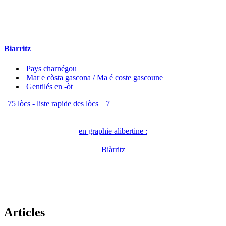
Biarritz
Pays charnégou
Mar e còsta gascona / Ma é coste gascoune
Gentilés en -òt
|
75 lòcs
- liste rapide des lòcs
|
7
en graphie alibertine :
Biàrritz
Articles