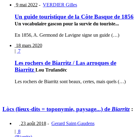
9 mai 2022
-
VERDIER Gilles
Un guide touristique de la Côte Basque de 1856
Un vocabulaire gascon pour la survie du touriste...
En 1856, A. Germond de Lavigne signe un guide (…)
18 mars 2020
|
7
Les rochers de Biarritz / Las arroques de
Biarritz
Lou Trufandèc
Les rochers de Biarritz sont beaux, certes, mais quels (…)
Lòcs (lieux-dits = toponymie, paysage...) de
Biarritz
:
23 août 2018
-
Gerard Saint-Gaudens
|
8
(Biarritz)