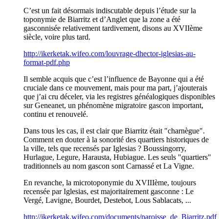
C’est un fait désormais indiscutable depuis l’étude sur la
toponymie de Biarritz et d’Anglet que la zone a été
gasconnisée relativement tardivement, disons au XVIIème
siècle, voire plus tard.
http://ikerketak.wifeo.com/louvrage-dhector-iglesias-au-
format-pdf.php
Il semble acquis que c’est l’influence de Bayonne qui a été
cruciale dans ce mouvement, mais pour ma part, j’ajouterais
que j’ai cru déceler, via les registres généalogiques disponibles
sur Geneanet, un phénomène migratoire gascon important,
continu et renouvelé.
Dans tous les cas, il est clair que Biarritz était "charnègue".
Comment en douter à la sonorité des quartiers historiques de
la ville, tels que recensés par Iglesias ? Boussingorry,
Hurlague, Legure, Harausta, Hubiague. Les seuls "quartiers"
traditionnels au nom gascon sont Carnassé et La Vigne.
En revanche, la microtoponymie du XVIIIème, toujours
recensée par Iglesias, est majoritairement gasconne : Le
Vergé, Lavigne, Bourdet, Destebot, Lous Sablacats, ...
http://ikerketak.wifeo.com/documents/paroisse_de_Biarritz.pdf