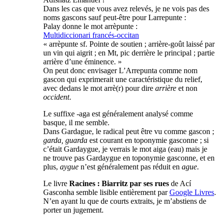
Dans les cas que vous avez relevés, je ne vois pas des
noms gascons sauf peut-être pour Larrepunte :
Palay donne le mot arrèpunte :
Multidiccionari francés-occitan
« arrèpunte sf. Pointe de soutien ; arrière-goût laissé par
un vin qui aigrit ; en Mt, pic derrière le principal ; partie
arrière d’une éminence. »
On peut donc envisager L’Arrepunta comme nom
gascon qui exprimerait une caractéristique du relief,
avec dedans le mot arrè(r) pour dire
arrière
et non
occident
.
Le suffixe -aga est généralement analysé comme
basque, il me semble.
Dans Gardague, le radical peut être vu comme gascon ;
garda, guarda
est courant en toponymie gasconne ; si
c’était Gardaygue, je verrais le mot aiga (eau) mais je
ne trouve pas Gardaygue en toponymie gasconne, et en
plus,
aygue
n’est généralement pas réduit en
ague
.
Le livre
Racines : Biarritz par ses rues
de Ací
Gasconha semble lisible entièrement par
Google Livres
.
N’en ayant lu que de courts extraits, je m’abstiens de
porter un jugement.