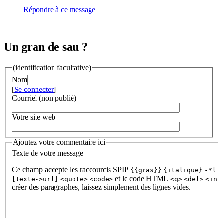
Répondre à ce message
Un gran de sau ?
(identification facultative)
Nom
[
Se connecter
]
Courriel (non publié)
Votre site web
Ajoutez votre commentaire ici
Texte de votre message
Ce champ accepte les raccourcis SPIP
{{gras}}
{italique}
-*l
et le code HTML
[texte->url]
<quote>
<code>
<q>
<del>
<in
créer des paragraphes, laissez simplement des lignes vides.