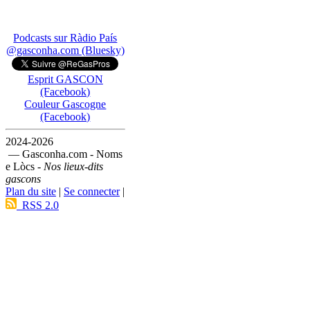
Podcasts sur Ràdio País
@gasconha.com (Bluesky)
Esprit GASCON
(Facebook)
Couleur Gascogne
(Facebook)
2024-2026
— Gasconha.com - Noms
e Lòcs -
Nos lieux-dits
gascons
Plan du site
|
Se connecter
|
RSS 2.0