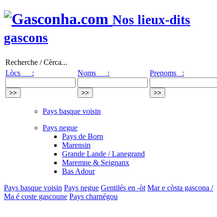
Nos lieux-dits
gascons
Recherche / Cèrca...
Lòcs :
Noms :
Prenoms :
Pays basque voisin
Pays negue
Pays de Born
Marensin
Grande Lande / Lanegrand
Maremne & Seignanx
Bas Adour
Pays basque voisin
Pays negue
Gentilés en -òt
Mar e còsta gascona /
Ma é coste gascoune
Pays charnégou