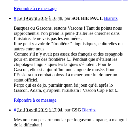
Répondre à ce message
#
Le 19 avril 2019 à 16:48
,
par
SOUBIE PAUL
Biarritz
Basques ou Gascons, restons Vascons ! Tant de points nous
rapprochent si l’on prend la peine d’aller les chercher dans
l’histoire. Je ne vais pas les énumérer.
Il ne peut y avoir de "frontières" linguistiques, culturelles ou
autres entre nous.
Comme s’il n’y avait pas assez des français et des espagnols
pour en mettre des frontières !... Pendant que s’étalent les
chipotages linguistiques les langues s’étiolent. Pour le
Gascon, elle est aujourd’hui une langue de musée. Pour
l’Euskara un combat colossal à mener pour lui donner un
statut officiel.
Perço qui es de jo, purmèir quan èri joen qu’éi après lo
Gascon. Adara, qu’apreni l’Euskara ! Vascon Cap e tot !...
Répondre à ce message
#
Le 19 avril 2019 à 17:04
,
par
GSG
Biarritz
Mes non cau pas arrenonciar per lo gascon tanpauc, a maugrat
de la dificultat !