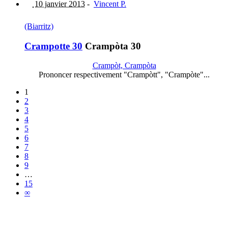
10 janvier 2013
-
Vincent P.
(Biarritz)
Crampotte 30
Crampòta 30
Crampòt, Crampòta
Prononcer respectivement "Crampòtt", "Crampòte"...
1
2
3
4
5
6
7
8
9
…
15
∞