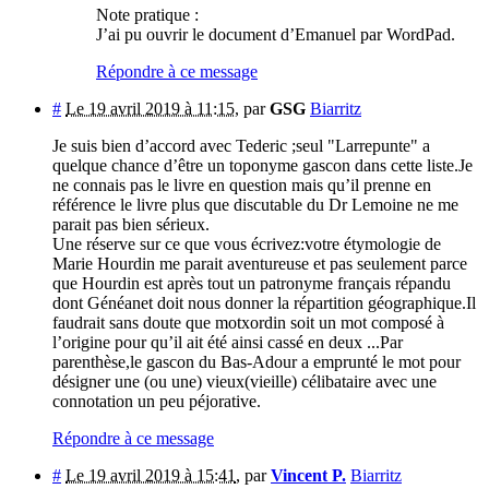
Note pratique :
J’ai pu ouvrir le document d’Emanuel par WordPad.
Répondre à ce message
#
Le 19 avril 2019 à 11:15
,
par
GSG
Biarritz
Je suis bien d’accord avec Tederic ;seul "Larrepunte" a
quelque chance d’être un toponyme gascon dans cette liste.Je
ne connais pas le livre en question mais qu’il prenne en
référence le livre plus que discutable du Dr Lemoine ne me
parait pas bien sérieux.
Une réserve sur ce que vous écrivez:votre étymologie de
Marie Hourdin me parait aventureuse et pas seulement parce
que Hourdin est après tout un patronyme français répandu
dont Généanet doit nous donner la répartition géographique.Il
faudrait sans doute que motxordin soit un mot composé à
l’origine pour qu’il ait été ainsi cassé en deux ...Par
parenthèse,le gascon du Bas-Adour a emprunté le mot pour
désigner une (ou une) vieux(vieille) célibataire avec une
connotation un peu péjorative.
Répondre à ce message
#
Le 19 avril 2019 à 15:41
,
par
Vincent P.
Biarritz