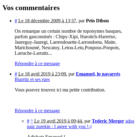
Vos commentaires
#
Le 18 décembre 2009 à 13:37
,
par
Peïo Dibon
On remarque un certain nombre de toponymes basques,
parfois gasconnisés : Chipy-Xipi, Haroitch-Harretxe,
Jaureguy-Jauregi, Larrendouette-Larrondoeta, Maite,
Marichoumé, Nescatoy, Letou-Letu,Ponpous-Ponpots,
Larrache-Larraitz...
Répondre à ce message
#
Le 18 avril 2019 à 23:09
,
par
Emanuel, lo navarrés
Biarritz et ses rues
Vous pouvez trouvez ici ma petite contribution.
Répondre à ce message
#
^
Le 19 avril 2019 à 09:44
,
par
Tederic Merger
ados
naiz zurekin : I agree with you !-)
Adishatz Emanuel !