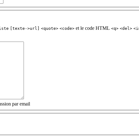
et le code HTML
iste
[texte->url]
<quote>
<code>
<q>
<del>
<i
ssion par email