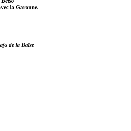
 Béïso
avec la Garonne.
aÿs de la Baïze