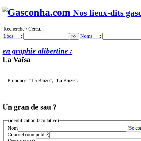
Nos lieux-dits gas
Recherche / Cèrca...
Lòcs :
Noms :
en graphie alibertine :
La Vaïsa
Prononcer "La Baïzo", "La Baïze".
Un gran de sau ?
(identification facultative)
Nom
[
Se co
Courriel (non publié)