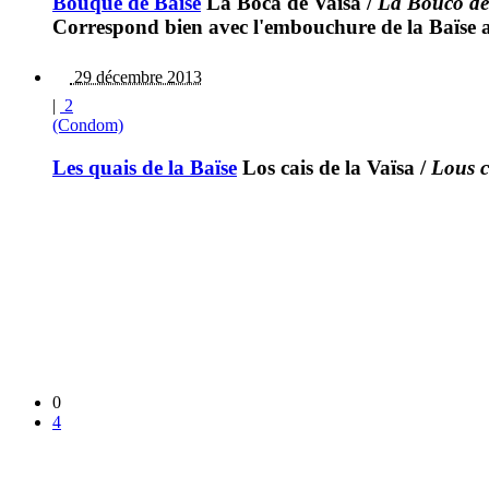
Bouque de Baïse
La Boca de Vaïsa
/
La Bouco de
Correspond bien avec l'embouchure de la Baïse 
29 décembre 2013
|
2
(Condom)
Les quais de la Baïse
Los cais de la Vaïsa
/
Lous c
0
4