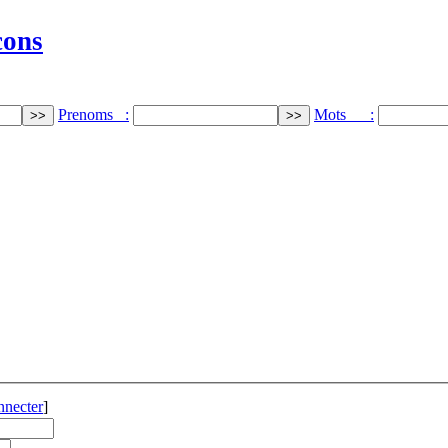
cons
Prenoms :
Mots :
nnecter
]