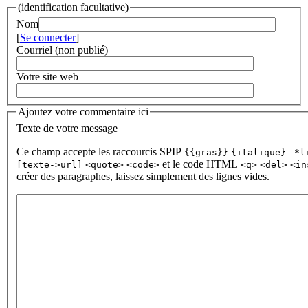
(identification facultative)
Nom
[
Se connecter
]
Courriel (non publié)
Votre site web
Ajoutez votre commentaire ici
Texte de votre message
Ce champ accepte les raccourcis SPIP
{{gras}}
{italique}
-*l
et le code HTML
[texte->url]
<quote>
<code>
<q>
<del>
<in
créer des paragraphes, laissez simplement des lignes vides.