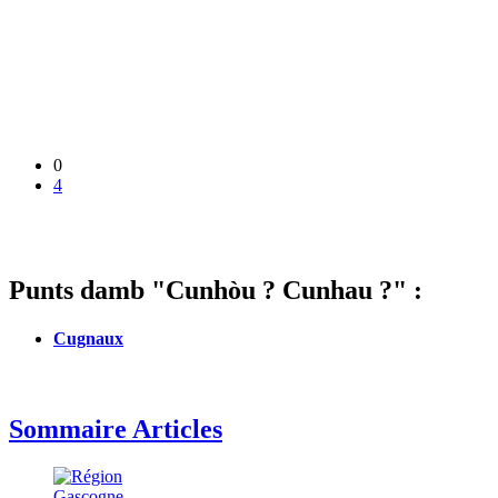
0
4
Punts damb "Cunhòu ? Cunhau ?" :
Cugnaux
Sommaire Articles