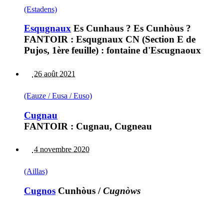
(Estadens)
Esqugnaux
Es Cunhaus ? Es Cunhòus ?
FANTOIR : Esqugnaux CN (Section E de
Pujos, 1ère feuille) : fontaine d'Escugnaoux
26 août 2021
(Eauze / Eusa / Euso)
Cugnau
FANTOIR : Cugnau, Cugneau
4 novembre 2020
(Aillas)
Cugnos
Cunhòus
/
Cugnòws