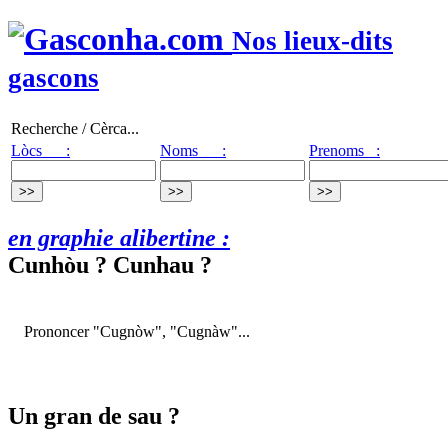
Nos lieux-dits
gascons
Recherche / Cèrca...
Lòcs :
Noms :
Prenoms :
en graphie alibertine :
Cunhòu ? Cunhau ?
Prononcer "Cugnòw", "Cugnàw"...
Un gran de sau ?