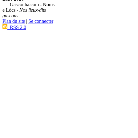
— Gasconha.com - Noms
e Lòcs -
Nos lieux-dits
gascons
Plan du site
|
Se connecter
|
RSS 2.0