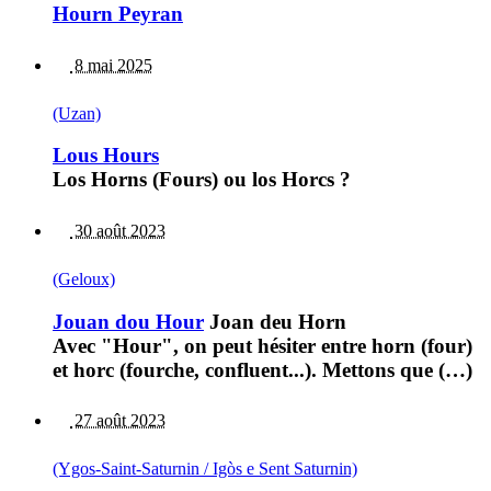
Hourn Peyran
8 mai 2025
(Uzan)
Lous Hours
Los Horns (Fours) ou los Horcs ?
30 août 2023
(Geloux)
Jouan dou Hour
Joan deu Horn
Avec "Hour", on peut hésiter entre horn (four)
et horc (fourche, confluent...). Mettons que (…)
27 août 2023
(Ygos-Saint-Saturnin / Igòs e Sent Saturnin)