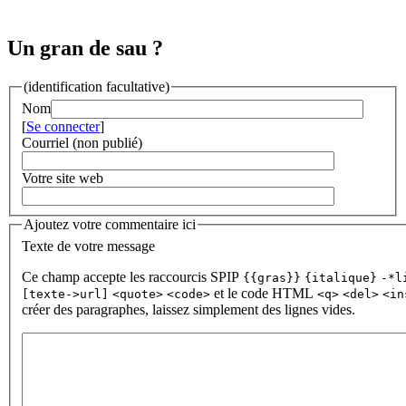
Un gran de sau ?
(identification facultative)
Nom
[
Se connecter
]
Courriel (non publié)
Votre site web
Ajoutez votre commentaire ici
Texte de votre message
Ce champ accepte les raccourcis SPIP
{{gras}}
{italique}
-*l
et le code HTML
[texte->url]
<quote>
<code>
<q>
<del>
<in
créer des paragraphes, laissez simplement des lignes vides.