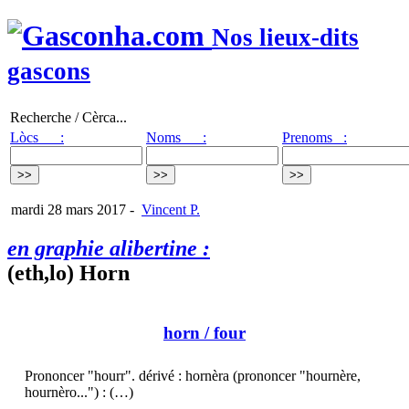
Nos lieux-dits
gascons
Recherche / Cèrca...
Lòcs :
Noms :
Prenoms :
mardi 28 mars 2017
-
Vincent P.
en graphie alibertine :
(eth,lo) Horn
horn
/ four
Prononcer "hourr". dérivé : hornèra (prononcer "hournère,
hournèro...") : (…)