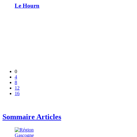
Le Hourn
0
4
8
12
16
Sommaire Articles