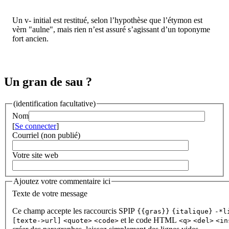
Un v- initial est restitué, selon l’hypothèse que l’étymon est
vèrn "aulne", mais rien n’est assuré s’agissant d’un toponyme
fort ancien.
Un gran de sau ?
(identification facultative)
Nom
[
Se connecter
]
Courriel (non publié)
Votre site web
Ajoutez votre commentaire ici
Texte de votre message
Ce champ accepte les raccourcis SPIP
{{gras}}
{italique}
-*l
et le code HTML
[texte->url]
<quote>
<code>
<q>
<del>
<in