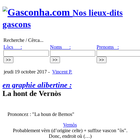
Nos lieux-dits
gascons
Recherche / Cèrca...
Lòcs :
Noms :
Prenoms :
jeudi 19 octobre 2017
-
Vincent P.
en graphie alibertine :
La hont de Vernòs
Prononcez : "La houn de Bernos"
Vernòs
Probablement vèrn (d’origine celte) + suffixe vascon "òs".
Donc, endroit où (…)