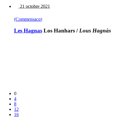
21 octobre 2021
(Commensacq)
Les Hagnas
Los Hanhars
/
Lous Hagnàs
0
4
8
12
16