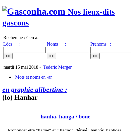
Nos lieux-dits
gascons
Recherche / Cèrca...
Lòcs :
Noms :
Prenoms :
mardi 15 mai 2018
-
Tederic Merger
Mots et noms en -ar
en graphie alibertine :
(lo) Hanhar
hanha, hanga
/ boue
Prononcer etre "hagne" et " hagno". dérivé : hanhós, hanhosa