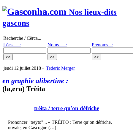
Nos lieux-dits
gascons
Recherche / Cèrca...
Lòcs :
Noms :
Prenoms :
jeudi 12 juillet 2018
-
Tederic Merger
en graphie alibertine :
(la,era) Trèita
trèita
/ terre qu'on défriche
Prononcer "treÿto"... « TRÈITO : Terre qu’on défriche,
novale, en Gascogne (…)