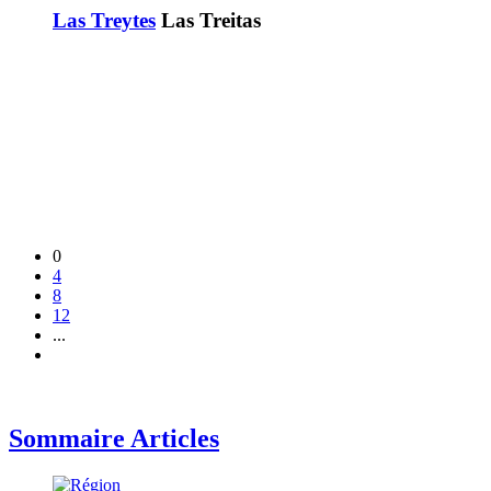
Las Treytes
Las Treitas
0
4
8
12
...
Sommaire Articles