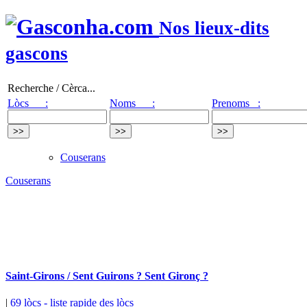
Nos lieux-dits
gascons
Recherche / Cèrca...
Lòcs :
Noms :
Prenoms :
Couserans
Couserans
Saint-Girons / Sent Guirons ? Sent Gironç ?
|
69 lòcs
- liste rapide des lòcs