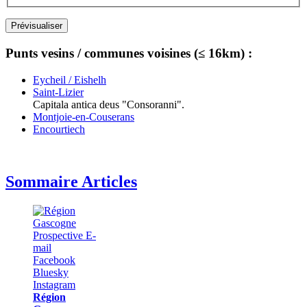
Punts vesins / communes voisines (≤ 16km) :
Eycheil / Eishelh
Saint-Lizier
Capitala antica deus "Consoranni".
Montjoie-en-Couserans
Encourtiech
Sommaire Articles
Région