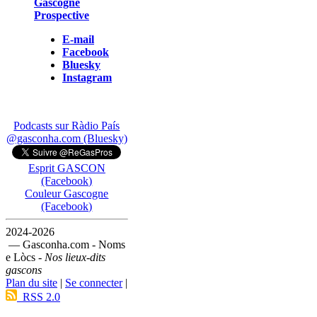
Gascogne
Prospective
E-mail
Facebook
Bluesky
Instagram
Podcasts sur Ràdio País
@gasconha.com (Bluesky)
Esprit GASCON
(Facebook)
Couleur Gascogne
(Facebook)
2024-2026
— Gasconha.com - Noms
e Lòcs -
Nos lieux-dits
gascons
Plan du site
|
Se connecter
|
RSS 2.0