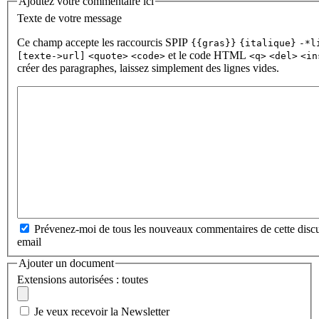
Ajoutez votre commentaire ici
Texte de votre message
Ce champ accepte les raccourcis SPIP
{{gras}}
{italique}
-*l
et le code HTML
[texte->url]
<quote>
<code>
<q>
<del>
<in
créer des paragraphes, laissez simplement des lignes vides.
Prévenez-moi de tous les nouveaux commentaires de cette discu
email
Ajouter un document
Extensions autorisées : toutes
Je veux recevoir la Newsletter