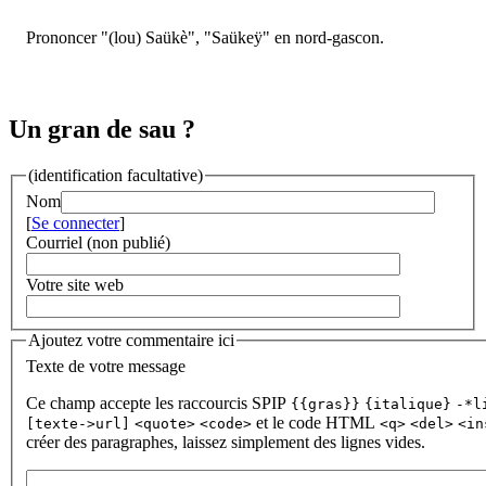
Prononcer "(lou) Saükè", "Saükeÿ" en nord-gascon.
Un gran de sau ?
(identification facultative)
Nom
[
Se connecter
]
Courriel (non publié)
Votre site web
Ajoutez votre commentaire ici
Texte de votre message
Ce champ accepte les raccourcis SPIP
{{gras}}
{italique}
-*l
et le code HTML
[texte->url]
<quote>
<code>
<q>
<del>
<in
créer des paragraphes, laissez simplement des lignes vides.