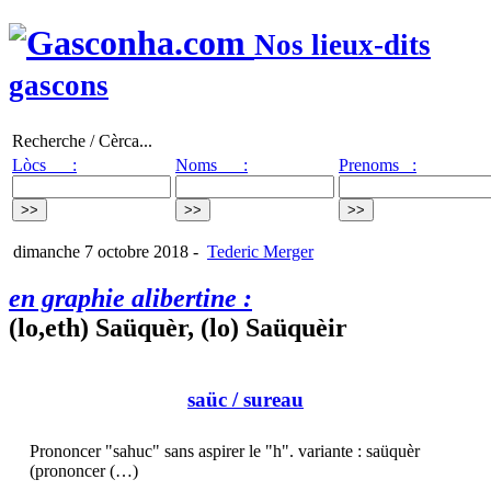
Nos lieux-dits
gascons
Recherche / Cèrca...
Lòcs :
Noms :
Prenoms :
dimanche 7 octobre 2018
-
Tederic Merger
en graphie alibertine :
(lo,eth) Saüquèr, (lo) Saüquèir
saüc
/ sureau
Prononcer "sahuc" sans aspirer le "h". variante : saüquèr
(prononcer (…)