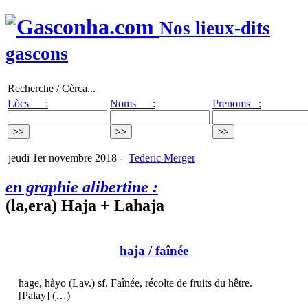
Nos lieux-dits
gascons
Recherche / Cèrca...
Lòcs :
Noms :
Prenoms :
jeudi 1er novembre 2018
-
Tederic Merger
en graphie alibertine :
(la,era) Haja + Lahaja
haja
/ faînée
hage, hàyo (Lav.) sf. Faînée, récolte de fruits du hêtre.
[Palay] (…)