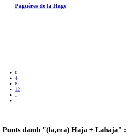
Paguères de la Hage
0
4
8
12
...
Punts damb "(la,era) Haja + Lahaja" :