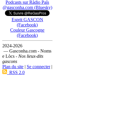
Podcasts sur Ràdio País
@gasconha.com (Bluesky)
Esprit GASCON
(Facebook)
Couleur Gascogne
(Facebook)
2024-2026
— Gasconha.com - Noms
e Lòcs -
Nos lieux-dits
gascons
Plan du site
|
Se connecter
|
RSS 2.0