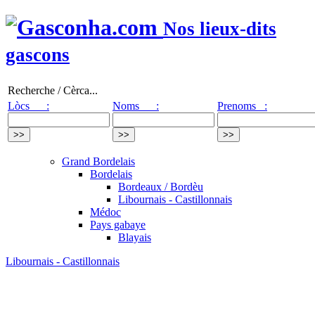
Nos lieux-dits
gascons
Recherche / Cèrca...
Lòcs :
Noms :
Prenoms :
Grand Bordelais
Bordelais
Bordeaux / Bordèu
Libournais - Castillonnais
Médoc
Pays gabaye
Blayais
Libournais - Castillonnais