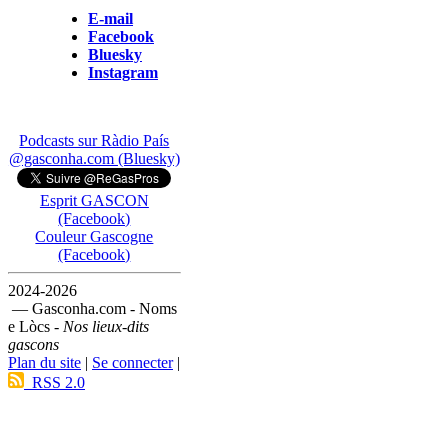
E-mail
Facebook
Bluesky
Instagram
Podcasts sur Ràdio País
@gasconha.com (Bluesky)
Esprit GASCON
(Facebook)
Couleur Gascogne
(Facebook)
2024-2026
— Gasconha.com - Noms
e Lòcs -
Nos lieux-dits
gascons
Plan du site
|
Se connecter
|
RSS 2.0