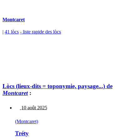
Montcaret
|
41 lòcs
- liste rapide des lòcs
Lòcs (lieux-dits = toponymie, paysage...) de
Montcaret
:
10 août 2025
(Montcaret)
Tréty