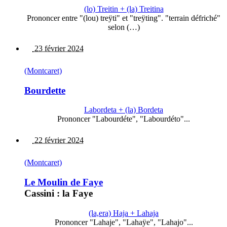
(lo) Treitin + (la) Treitina
Prononcer entre "(lou) treÿti" et "treÿting". "terrain défriché"
selon (…)
23 février 2024
(Montcaret)
Bourdette
Labordeta + (la) Bordeta
Prononcer "Labourdéte", "Labourdéto"...
22 février 2024
(Montcaret)
Le Moulin de Faye
Cassini : la Faye
(la,era) Haja + Lahaja
Prononcer "Lahaje", "Lahaÿe", "Lahajo"...