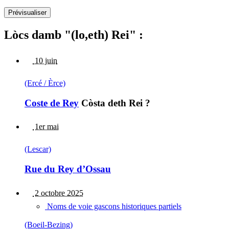
Lòcs damb "(lo,eth) Rei" :
10 juin
(Ercé / Èrce)
Coste de Rey
Còsta deth Rei ?
1er mai
(Lescar)
Rue du Rey d’Ossau
2 octobre 2025
Noms de voie gascons historiques partiels
(Boeil-Bezing)