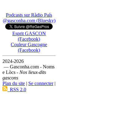
Podcasts sur Ràdio País
@gasconha.com (Bluesky)
Esprit GASCON
(Facebook)
Couleur Gascogne
(Facebook)
2024-2026
— Gasconha.com - Noms
e Lòcs -
Nos lieux-dits
gascons
Plan du site
|
Se connecter
|
RSS 2.0