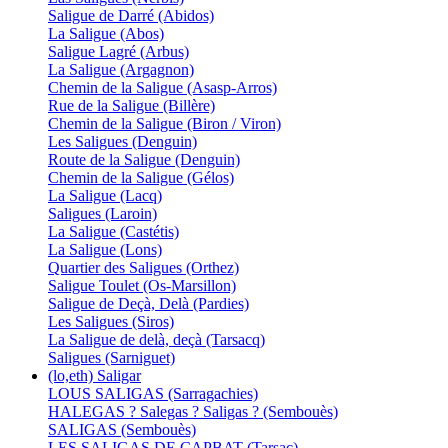
Saligue de Darré (Abidos)
La Saligue (Abos)
Saligue Lagré (Arbus)
La Saligue (Argagnon)
Chemin de la Saligue (Asasp-Arros)
Rue de la Saligue (Billère)
Chemin de la Saligue (Biron / Viron)
Les Saligues (Denguin)
Route de la Saligue (Denguin)
Chemin de la Saligue (Gélos)
La Saligue (Lacq)
Saligues (Laroin)
La Saligue (Castétis)
La Saligue (Lons)
Quartier des Saligues (Orthez)
Saligue Toulet (Os-Marsillon)
Saligue de Deçà, Delà (Pardies)
Les Saligues (Siros)
La Saligue de delà, deçà (Tarsacq)
Saligues (Sarniguet)
(lo,eth) Saligar
LOUS SALIGAS (Sarragachies)
HALEGAS ? Salegas ? Saligas ? (Sembouès)
SALIGAS (Sembouès)
LES SALIGAS DE CAPBAT (Tarsac)