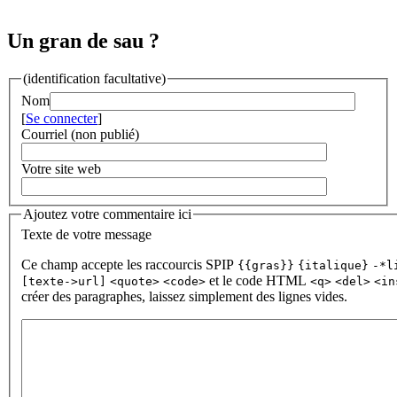
Un gran de sau ?
(identification facultative)
Nom
[
Se connecter
]
Courriel (non publié)
Votre site web
Ajoutez votre commentaire ici
Texte de votre message
Ce champ accepte les raccourcis SPIP
{{gras}}
{italique}
-*l
et le code HTML
[texte->url]
<quote>
<code>
<q>
<del>
<in
créer des paragraphes, laissez simplement des lignes vides.