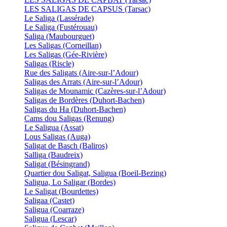
LES SALIGAS DE CAPSUS (Tarsac)
Le Saliga (Lassérade)
Le Saliga (Fustérouau)
Saliga (Maubourguet)
Les Saligas (Corneillan)
Les Saligas (Gée-Rivière)
Saligas (Riscle)
Rue des Saligats (Aire-sur-l’Adour)
Saligas des Arrats (Aire-sur-l’Adour)
Saligas de Mounamic (Cazères-sur-l’Adour)
Saligas de Bordères (Duhort-Bachen)
Saligas du Ha (Duhort-Bachen)
Cams dou Saligas (Renung)
Le Saligua (Assat)
Lous Saligas (Auga)
Saligat de Basch (Baliros)
Salliga (Baudreix)
Saligat (Bésingrand)
Quartier dou Saligat, Saligua (Boeil-Bezing)
Saligua, Lo Saligar (Bordes)
Le Saligat (Bourdettes)
Saligaa (Castet)
Saligua (Coarraze)
Saligua (Lescar)