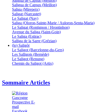
Saligua de Capbat (Meillon)
Saligua de Capsus (Meillon)
Saliga (Mirepeix)
Saligat (Narcastet)
Le Saligat (Nay)
Saliga (Oloron-Sainte-Marie / Auloron-Senta-Maria)
Le Saligat (Rontignon / Hrontinhon)
Avenue du Saliga (Saint-Goin)
Le Saliga (Estirac)
Salliga de la Sarre (Grézian)
(lo) Saligòt
Le Saligot (Barcelonne-du-Gers)
Les Salligots (Bernède)
Le Saligot (Renung)
Chemin du Saligot (Artix)
Sommaire Articles