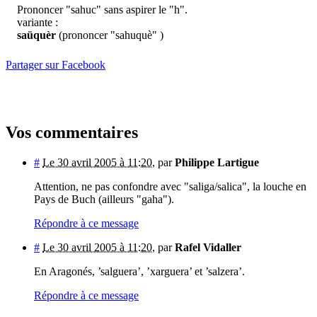
Prononcer "sahuc" sans aspirer le "h".
variante :
saüquèr
(prononcer "sahuquè" )
Partager sur Facebook
Vos commentaires
#
Le 30 avril 2005 à 11:20
,
par
Philippe Lartigue
Attention, ne pas confondre avec "saliga/salica", la louche en
Pays de Buch (ailleurs "gaha").
Répondre à ce message
#
Le 30 avril 2005 à 11:20
,
par
Rafel Vidaller
En Aragonés, ’salguera’, ’xarguera’ et ’salzera’.
Répondre à ce message