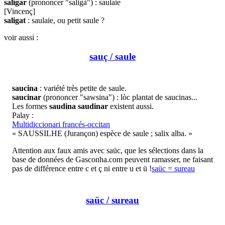
saligar
(prononcer "saligà") : saulaie
[Vincenç]
saligat
: saulaie, ou petit saule ?
voir aussi :
sauç / saule
saucina
: variété très petite de saule.
saucinar
(prononcer "sawsina") : lòc plantat de saucinas...
Les formes
saudina
saudinar
existent aussi.
Palay :
Multidiccionari francés-occitan
« SAUSSILHE (Jurançon) espèce de saule ; salix alba. »
Attention aux faux amis avec saüc, que les sélections dans la
base de données de Gasconha.com peuvent ramasser, ne faisant
pas de différence entre c et ç ni entre u et ü !
saüc = sureau
saüc / sureau