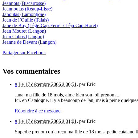
Jeannots
(Biscarrosse)
Jeannoutas
(Réaup-Lisse)
Janoutas
(Lamontjoie)
Jean de l’Ouille
(Talais)
Jane de Boy
(Lège-Cap-Ferret / Lèja-Cap-Horet)
Jean Mouret
(Langon)
Jean Cabos
(Langon)
Jeanne de Devant
(Langon)
Partager sur Facebook
Vos commentaires
#
Le 17 décembre 2006 à 00:51
,
par
Eric
Jana, ma fille de 18 mois, aime bien son joli prénom...
Ici, en Catalogne, il y a beaucoup de Jan, mais à peine quelques
Répondre à ce message
#
Le 17 décembre 2006 à 01:01
,
par
Eric
Superbe prénom qu’a reçu ma fille de 18 mois, petite catalane f