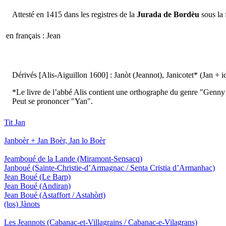
Attesté en 1415 dans les registres de la
Jurada de Bordèu
sous la 
en français : Jean
Dérivés [Alis-Aiguillon 1600] : Janòt (Jeannot), Janicotet* (Jan + ic
*Le livre de l’abbé Alis contient une orthographe du genre "Genn
Peut se prononcer "Yan".
Tit Jan
Janboèr + Jan Boèr, Jan lo Boèr
Jeamboué de la Lande
(Miramont-Sensacq)
Janboué
(Sainte-Christie-d’Armagnac / Senta Cristia d’Armanhac)
Jean Boué
(Le Barp)
Jean Boué
(Andiran)
Jean Boué
(Astaffort / Astahòrt)
(los) Jànots
Les Jeannots
(Cabanac-et-Villagrains / Cabanac-e-Vilagrans)