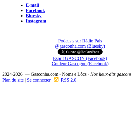
E-mail
Facebook
Bluesky
Instagram
Podcasts sur Ràdio País
@gasconha.com (Bluesky)
Esprit GASCON (Facebook)
Couleur Gascogne (Facebook)
2024-2026 — Gasconha.com - Noms e Lòcs -
Nos lieux-dits gascon
Plan du site
|
Se connecter
|
RSS 2.0