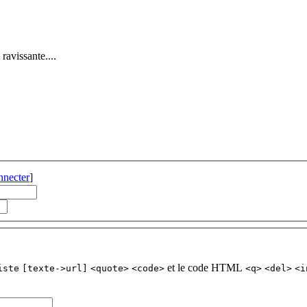
ravissante....
nnecter
]
et le code HTML
iste
[texte->url]
<quote>
<code>
<q>
<del>
<i