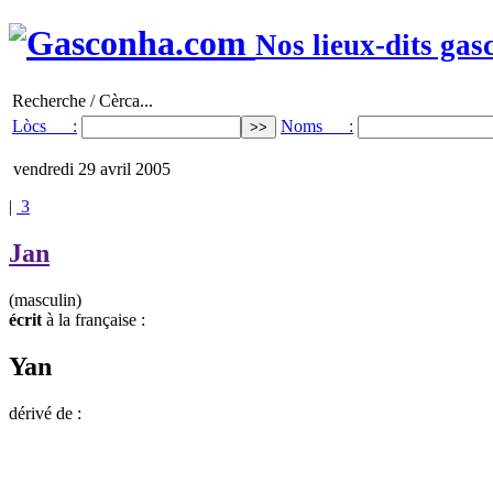
Nos lieux-dits gas
Recherche / Cèrca...
Lòcs :
Noms :
vendredi 29 avril 2005
|
3
Jan
(masculin)
écrit
à la française :
Yan
dérivé de :