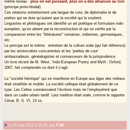
même niveau :
plus on est puissant, plus on a des alliances au loin
(principe proto-féodal).
Ces relations entretiennent une langue de cour, de diplomatie et de
poètes qui ne dure qu’autant que la société qui la soutient.
Linguistes et philologues ont identifié un art poétique et formulaire indo-
européen, qu’on atteint par la reconstruction et qui se vérifie par la
comparaison entre les "littératures" romaines, indiennes, germaniques,
etc.
Le principe est le même : entretien de la culture orale (qui fait référence)
par les aristocraties concurrentes et les ’poètes de cour’
ambassadeurs, généalogistes et connaisseurs de la jurisprudence.
Un livre récent de M. West, ’Indo-European Poetry and Myth’, Oxford,
2007, fait comprendre ce dont il s’agit.
La "société héroïque" qui se manifeste en Europe aux âges des métaux
était stratifiée et mobile. La société celtique était globalement de ce
type. Les Celtes connaissaient l’écriture mais ne l’employèrent que
dans un cadre urbain tardif. Leur tradition était orale, comme le rapporte
César, B. G. VI, 13 ss.
Les relations à longue distance sont attestées ainsi que le déplacement
de peuples entiers (grande expédition des Balkans, etc.).
Ce n’est pas seulement la langue qui est en cause mais le contenu de
la tradition (droit, coutume, religion, mythes, épopées, généalogies,
#
Le 26 mai 2012 à 15:39
,
par
PJM
sciences, etc.), qui devait être mémorisé et actualisé dans des formes