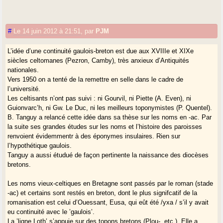
#
Le 14 juin 2012 à 21:51
,
par
PJM
L’idée d’une continuité gaulois-breton est due aux XVIIIe et XIXe
siècles celtomanes (Pezron, Camby), très anxieux d’Antiquités
nationales.
Vers 1950 on a tenté de la remettre en selle dans le cadre de
l’université.
Les celtisants n’ont pas suivi : ni Gourvil, ni Piette (A. Even), ni
Guionvarc’h, ni Gw. Le Duc, ni les meilleurs toponymistes (P. Quentel).
B. Tanguy a relancé cette idée dans sa thèse sur les noms en -ac. Par
la suite ses grandes études sur les noms et l’histoire des paroisses
renvoient évidemmentr à des éponymes insulaires. Rien sur
l’hypothétique gaulois.
Tanguy a aussi étudué de façon pertinente la naissance des diocèses
bretons.
Les noms vieux-celtiques en Bretagne sont passés par le roman (stade
-ac) et certains sont restés en breton, dont le plus signifcatif de la
romanisation est celui d’Ouessant, Eusa, qui eût été /yxa / s’il y avait
eu continuité avec le ’gaulois’.
La ’ligne Loth’ s’appuie sur des topons bretons (Plou-, etc.). Elle a