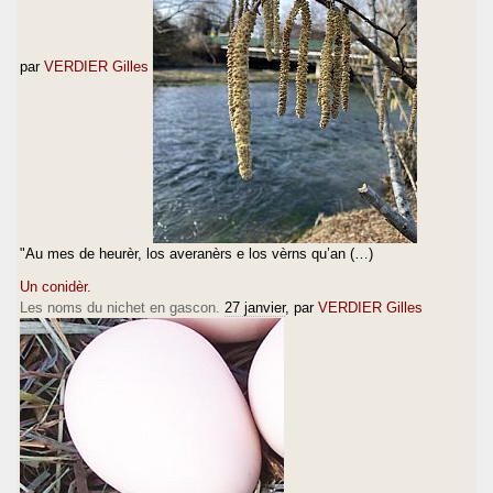
par
VERDIER Gilles
"Au mes de heurèr, los averanèrs e los vèrns qu’an (…)
Un conidèr.
Les noms du nichet en gascon.
27 janvier
, par
VERDIER Gilles