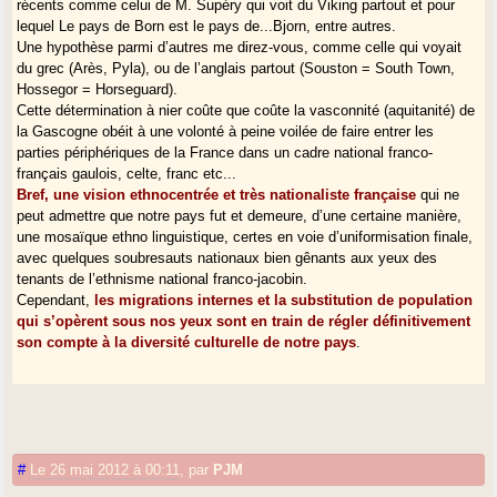
Anati, ’L’odyssée des premiers Européens’, Paris).
récents comme celui de M. Supéry qui voit du Viking partout et pour
lequel Le pays de Born est le pays de...Bjorn, entre autres.
Il faut seulement périodiser, relativiser et apprécier les dfférentes
Une hypothèse parmi d’autres me direz-vous, comme celle qui voyait
dimensions en jeu.
du grec (Arès, Pyla), ou de l’anglais partout (Souston = South Town,
La définition d’un peuple n’est pas arbitraire, elle est cumulative et
Hossegor = Horseguard).
sélective, naturelle et culturelle. Le sentiment et l’imaginaire contribuent
Cette détermination à nier coûte que coûte la vasconnité (aquitanité) de
à cette objectivation. On peut toujours la contester et vouloir la
la Gascogne obéit à une volonté à peine voilée de faire entrer les
dissoudre.
parties périphériques de la France dans un cadre national franco-
français gaulois, celte, franc etc...
Répondons ceci, qui a déjà servi :
Bref, une vision ethnocentrée et très nationaliste française
qui ne
"Bretons, Gascons, Hispaniques, étaient déjà des noms illustres mille
peut admettre que notre pays fut et demeure, d’une certaine manière,
ans avant que le nom de France ne fût patoisé". Ou la réponse du
une mosaïque ethno linguistique, certes en voie d’uniformisation finale,
Basque à ce noble qui se flattait de l’ancienneté de sa famille : "Oh,
avec quelques soubresauts nationaux bien gênants aux yeux des
nous, Monsieur, nous ne datons plus..."
tenants de l’ethnisme national franco-jacobin.
Effet garanti.
Cependant,
les migrations internes et la substitution de population
qui s’opèrent sous nos yeux sont en train de régler définitivement
son compte à la diversité culturelle de notre pays
.
#
Le 26 mai 2012 à 00:11
,
par
PJM