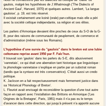
gaulois, malgré les hypothèses de J.Whatmough (’The Dialects of
Ancient Gaul’, Harvard, 1970) et quelques autres. Lambert, ’La langue
gauloise’, p. 19, est très réservé.
Il existait certainement une koinè (orale) pan-celtique mais elle a péri
avec la société celtique indépendante, sa religion et ses élites.
Les parlers d’Armorique devaient être proches de ceux du S-O de la G-
B, pour des raisons de communauté de peuplement, de commerce et
d’administration (même sous les Romains).
L’hypothèse d’une survie du "gaulois" dans le breton est une lubie
celtomane reprise avant 1950 par F. Falc’hun.
Il trouvait son ’gaulois’ dans les parlers du S-E, dits abusivement
’vannetais’, ce qui était une aberration tant historique que linguistique :
la phonologie vannetaise s’explique en partie par un substrat roman
(tandis que la syntaxe est très conservatrice). C’était aussi un credo
politique.
K. Jackson en a fait respectueusement mais fermement justice dans
sa ’Historical Phonology of Breton’.
L. Fleuriot avait envisagé de reconsidérer la question d’une tout autre
façon en rapport avec l’installation des Brittons en Armorique (’Les
Origines de la Bretagne’, Paris, 1981) mais il n’a pas eu le temps
d’avancer dans cette direction, qui jusqu’à présent n’a apporté aucune