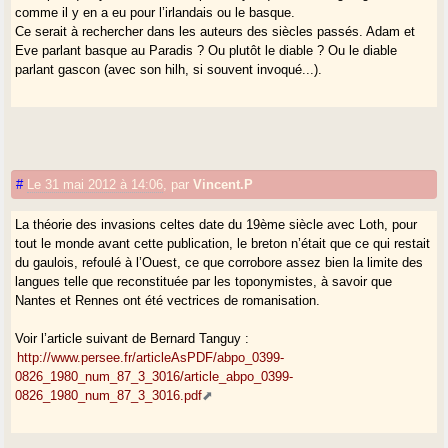
Même chose pour le folklore et ce qui touche à l’identité humaine.
comme il y en a eu pour l’irlandais ou le basque.
Mais il y a autre chose : Cela faisait déjà bien longtemps (depuis le
Ce serait à rechercher dans les auteurs des siècles passés. Adam et
XVIe s. au moins) que l’éducation des élites avait condamné en France
Eve parlant basque au Paradis ? Ou plutôt le diable ? Ou le diable
tout ce qui ne ressemblait pas au langage des clercs (y compris le beau
parlant gascon (avec son hilh, si souvent invoqué...).
langage francien).
Le mépris des dialectes et des parlers accompagne le refoulement du
monde paysan et la normalisation des sujets.
Le ’nationalisme français’ repose sur une nation fantasmée et
débarrassée de ses attaches. C’est largement une idée universaliste
dans son principe et sa fin, ouverte à l’homme abstrait.
#
Le 31 mai 2012 à 14:06
,
par
Vincent.P
Par l’école, l’Etat ou le marché, c’est l’horizon politique commun. Libre
au peuple fançais de se reconnaître ou pas dans cette merveille hors-
La théorie des invasions celtes date du 19ème siècle avec Loth, pour
sol. Cela traduit un malaise fondamental dans la culture.
tout le monde avant cette publication, le breton n’était que ce qui restait
Pratiquement les citoyens fançais sont voués à la non-identité. Les
du gaulois, refoulé à l’Ouest, ce que corrobore assez bien la limite des
Gascons comme les autres.
langues telle que reconstituée par les toponymistes, à savoir que
Nantes et Rennes ont été vectrices de romanisation.
Voir l’article suivant de Bernard Tanguy :
http://www.persee.fr/articleAsPDF/abpo_0399-
0826_1980_num_87_3_3016/article_abpo_0399-
0826_1980_num_87_3_3016.pdf