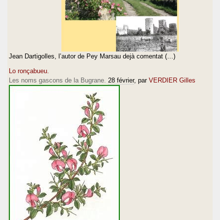
Jean Dartigolles, l’autor de Pey Marsau dejà comentat (…)
Lo ronçabueu.
Les noms gascons de la Bugrane.
28 février
, par
VERDIER Gilles