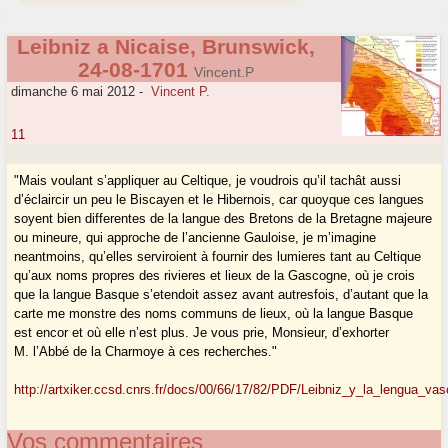
Leibniz a Nicaise, Brunswick,
24-08-1701
Vincent.P
dimanche 6 mai 2012
-
Vincent P.
11
"Mais voulant s’appliquer au Celtique, je voudrois qu’il tachât aussi
d’éclaircir un peu le Biscayen et le Hibernois, car quoyque ces langues
soyent bien differentes de la langue des Bretons de la Bretagne majeure
ou mineure, qui approche de l’ancienne Gauloise, je m’imagine
neantmoins, qu’elles serviroient à fournir des lumieres tant au Celtique
qu’aux noms propres des rivieres et lieux de la Gascogne, où je crois
que la langue Basque s’etendoit assez avant autresfois, d’autant que la
carte me monstre des noms communs de lieux, où la langue Basque
est encor et où elle n’est plus. Je vous prie, Monsieur, d’exhorter
M. l’Abbé de la Charmoye à ces recherches."
http://artxiker.ccsd.cnrs.fr/docs/00/66/17/82/PDF/Leibniz_y_la_lengua_vas
Vos commentaires