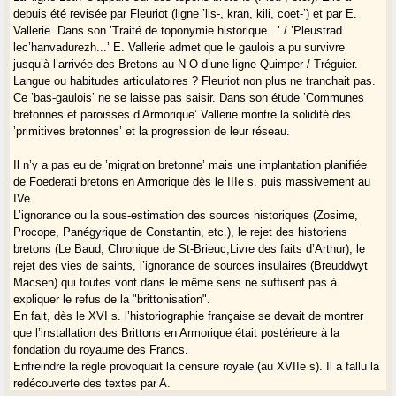
depuis été revisée par Fleuriot (ligne ’lis-, kran, kili, coet-’) et par E.
Vallerie. Dans son ’Traité de toponymie historique...’ / ’Pleustrad
lec’hanvadurezh...’ E. Vallerie admet que le gaulois a pu survivre
jusqu’à l’arrivée des Bretons au N-O d’une ligne Quimper / Tréguier.
Langue ou habitudes articulatoires ? Fleuriot non plus ne tranchait pas.
Ce ’bas-gaulois’ ne se laisse pas saisir. Dans son étude ’Communes
bretonnes et paroisses d’Armorique’ Vallerie montre la solidité des
’primitives bretonnes’ et la progression de leur réseau.
Il n’y a pas eu de ’migration bretonne’ mais une implantation planifiée
de Foederati bretons en Armorique dès le IIIe s. puis massivement au
IVe.
L’ignorance ou la sous-estimation des sources historiques (Zosime,
Procope, Panégyrique de Constantin, etc.), le rejet des historiens
bretons (Le Baud, Chronique de St-Brieuc,Livre des faits d’Arthur), le
rejet des vies de saints, l’ignorance de sources insulaires (Breuddwyt
Macsen) qui toutes vont dans le même sens ne suffisent pas à
expliquer le refus de la "brittonisation".
En fait, dès le XVI s. l’historiographie française se devait de montrer
que l’installation des Brittons en Armorique était postérieure à la
fondation du royaume des Francs.
Enfreindre la régle provoquait la censure royale (au XVIIe s). Il a fallu la
redécouverte des textes par A.