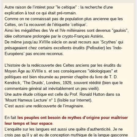
héritées et contraignantes.
Autre raison de l’intéret pour "le celtique" : la recherche d’une
Aux tendances centrifuges de la différenciation locale s’opposent
explication à tout ce qui était pré-romain.
l’activité des dirigeants et le conservatisme des spécialistes du
Comme on ne connaissait pas de population plus ancienne que les
formulaire, de l’art poétique, etc., qui de plus voyageaient beaucoup.
Celtes, on l’a recouvert de l’étiquette ’celtique’.
Ainsi les mégalithes des Ve et IVe millénaires sont devenus "gaulois",
L’existence de koinés se constate dans toutes les cultures orales de ce
idée celtomane prolongée par le crypto-Français Astérix.
type.
De même jusqu’au XVIIIe siècle on avait recours aux ’Scythes’ qui
Cela ne signifie pas que toute la population y avait recours. Ce qui doit
présageaient chez certains excellents érudits (Pelloutier) les ’Indo-
être considéré ici est la qualité des institutions orales (bardes, aèdes).
Européens’ pas encore reconnus.
Les sociétés de tradition orale semblent à cet égard beaucoup mieux
L’histoire de la redécouverte des Celtes anciens par les érudits du
entretenir leur patrimoine que les autres. Mais quand elles s’effondrent,
Moyen Âge au XVIIIe s. et ses conséquences "idéologiques" et
quand la langue disparaît, il devient difficile d’en trouver trace.
politiques est bien résumée au premier chapitre du livre de T. D.
Kendrick, ’The Druids’, Londres, 1929, souvent réédité (bien que le
Les koinés écrites sont parfois très composites. Par écrit on peut se
commentaire général ait inévitablement un peu vieilli).
contenter d’un habillage minimal, le lecteur (supposé instruit)
Une autre étude critique est celle du Prof. Ronald Hutton dans sa
s’adaptera.
’Mount Hameus Lecture’ n° 1 (lisible sur Internet).
C’est aussi une redécouverte de l’imaginaire.
L’étude de la toponymie exige des connaissances qui se font rares
dans l’université. On répète surtout le XIXe s. et la première moitié du
En fait
les peuples ont besoin de mythes d’origine pour maîtriser
XXe. La France offre au toponymiste un champ d’études idéal, mais qui
leur temps et leur espace
.
manque de bras. Les études de dialectologie ont subi un coup d’arrêt en
L’enquête sur les langues est aussi une quête d’authenticité. Je ne
1914 (c’est ce que déclare A. Dauzat dans ’Les patois’, Paris, 1927).
crois pas qu’il y ait eu de conception mythique de la langue gasconne