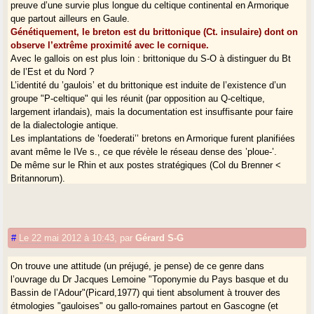
preuve d’une survie plus longue du celtique continental en Armorique
que partout ailleurs en Gaule.
Génétiquement, le breton est du brittonique (Ct. insulaire) dont on
observe l’extrême proximité avec le cornique.
Avec le gallois on est plus loin : brittonique du S-O à distinguer du Bt
de l’Est et du Nord ?
L’identité du ’gaulois’ et du brittonique est induite de l’existence d’un
groupe "P-celtique" qui les réunit (par opposition au Q-celtique,
largement irlandais), mais la documentation est insuffisante pour faire
de la dialectologie antique.
Les implantations de ’foederati’’ bretons en Armorique furent planifiées
avant même le IVe s., ce que révèle le réseau dense des ’ploue-’.
De même sur le Rhin et aux postes stratégiques (Col du Brenner <
Britannorum).
De toute façon
il n’y aura bientôt plus personne dans les
universités françaises pour étudier à fond ces questions de
linguistique historique
. On ne peut pas être et avoir été.
#
Le 22 mai 2012 à 10:43
,
par
Gérard S-G
Pour ce qui est des peuples, les hypothèses ’anti-migratoires’ sont une
On trouve une attitude (un préjugé, je pense) de ce genre dans
mode récente, due largement à la vogue de l’"archéologie processuelle"
l’ouvrage du Dr Jacques Lemoine "Toponymie du Pays basque et du
des C. Renfrew et autres (largement démenties par l’histoire du
Bassin de l’Adour"(Picard,1977) qui tient absolument à trouver des
peuplement de la G-B, le meilleur exemple du contraire !).
étmologies "gauloises" ou gallo-romaines partout en Gascogne (et