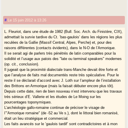
De Courson, Loth (chronologie trop basse), Fleuriot (’Origines’) et la
lecture des écrivains britanniques pour lever le voile sur l’histoire des
origines bretonnes et rétablir ce qui était la tradition historique constante
avant la seconde moitié du XVIe s. Depuis la mort de Fleuriot, c’est le
#
Le 15 juin 2012 à 13:26
vide.
L. Fleuriot, dans une étude de 1982 (Bull. Soc. Arch. du Finistère, CIX),
Il est de bon ton aujourd’hui de minorer le caractère massif des
admettait la survie tardive du Ct. ’bas-gaulois’ dans les régions les plus
implantations bretonnes. Effet de mode ? Sans doute pas seulement.
reculées de la Gallie (Massif Central, Alpes, Perche) et, pour des
raisons différentes (contacts évidents), dans le N-O de l’Armorique.
Il y aurait beaucoup à dire sur ces sujets. On ne saurait assez souligner
Il se serait agi de parlers très pénétrés de latin comparables pour la
les ravages du mythe ’gaulois’ dans l’Hexagone. Le reste de l’Europe
solidité et l’usage aux patois des "late ou terminal speakers" modernes
parle de Celtes. Cf. M. Dillon et N. K. Chadwick, ’Celtic Realms’, V.
(op. cit., conclusion).
Kruta etc.
Il jugeait que la proximité dialectale trans-Manche devait être forte et
que l’analyse de faits mal documentés reste très spéculative. Pour le
reste il se déclarait d’accord avec J. Loth sur l’ampleur de l’installation
des Brittons en Armorique (mais la faisait débuter encore plus tôt).
Depuis cette date, rien de bien nouveau n’est intervenu que les travaux
très sérieux d’E. Vallerie et les études de Le Moing sur les
pourcentages toponymiques.
L’archéologie gallo-romaine continue de préciser le visage de
l’"Armorique romaine" (de -52 au Ve s.), dont le littoral bien romanisé,
était un lieu stratégique et commercial.
Les faits avancés sur le ’gaulois tardif’ sont contradictoires et à mon