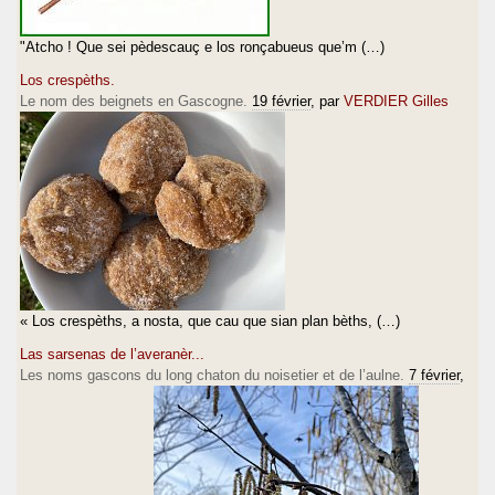
"Atcho ! Que sei pèdescauç e los ronçabueus que’m (…)
Los crespèths.
Le nom des beignets en Gascogne.
19 février
, par
VERDIER Gilles
« Los crespèths, a nosta, que cau que sian plan bèths, (…)
Las sarsenas de l’averanèr...
Les noms gascons du long chaton du noisetier et de l’aulne.
7 février
,