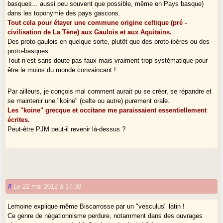
basques... aussi peu souvent que possible, même en Pays basque)
Le modèle ’elite dominance’ explique dans certains cas le changement
dans les toponymie des pays gascons.
de langue, mais si les nouveaux maîtres ne sont pas assez nombreux,
Tout cela pour étayer une commune origine celtique (pré -
il n’y a pas assimilation (l’anglo-normand d’Angleterre est mort).
civilisation de La Tène) aux Gaulois et aux Aquitains.
Il y a les rapports de force, de prestige, et le jeu de la démographie.
Des proto-gaulois en quelque sorte, plutôt que des proto-ibères ou des
Pour tout un courant idéologique l’identité se réduit à un ’discours’, à
proto-basques.
une ’fabrication’ qui ne laisse subsister objectivement que les rapports
Tout n’est sans doute pas faux mais vraiment trop systématique pour
de production et les universaux de la psychologie.
être le moins du monde convaincant !
Des historiens britanniques ont écrit il y a quelques années que "les
Celtes" n’existaient pas, etc.
Par ailleurs, je conçois mal comment aurait pu se créer, se répandre et
Ce genre de coups médiatique devient courant dans une université qui
se maintenir une "koine" (celte ou autre) purement orale.
n’a plus grand chose à dire.
Les "koine" grecque et occitane me paraissaient essentiellement
écrites.
La négation de l’ethnicité relève des techniques d’ahurissement et du
Peut-être PJM peut-il revenir là-dessus ?
déni de réalité.
Les étatistes français ne peuvent admettre que leur pays soit une
construction politique récente (pas avant Clovis, voire Hugues
Capet) et qu’ils n’y ait pas eu de Français sous Jules César.
Cela dit, il est vrai qu’il y a continuité sur la longue durée pour certains
#
Le 22 mai 2012 à 17:30
éléments de la culture, de la toponymie, des langues, de la tradition, et
bien sur du stock génétique.
C’est ce qui donne à l’Europe ses caractéristiques communes (voir K.
Lemoine explique même Biscarrosse par un "vesculus" latin !
H. Boettcher, ’Der Ursprung Europas’, Sankt-Ingbert, 2OOO s. et E.
Ce genre de négationnisme perdure, notamment dans des ouvrages