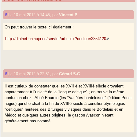
#
Le 10 mai 2012 à 14:45
,
par
Vincent.P
On peut trouver le texte ici également :
http://dialnet.unirioja.es/servlet/articulo ?codigo=3354120
#
Le 10 mai 2012 à 22:51
,
par
Gérard S-G
Il est curieux de constater que les XVII è et XVIIIè siècle croyaient
apparemment à l’unicité de la "langue celtique" ; on trouve la même
confusion chez l’Abbé Baurein (les "Variétés bordeloises" (édition Princi
negue) qui cherchait à la fin du XVIIIè siècle à concilier étymologies
"celtiques" héritées des Bituriges vivisques dans le Bordelais et en
Médoc et quelques autres origines, le gascon /vascon n’étant
généralement pas nommé.