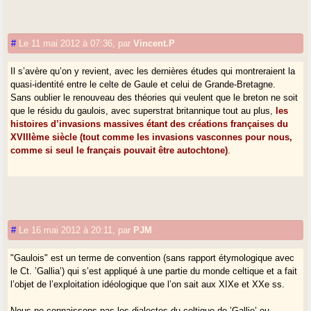
#
Le 11 mai 2012 à 07:36
,
par
Vincent.P
Il s’avère qu’on y revient, avec les dernières études qui montreraient la
quasi-identité entre le celte de Gaule et celui de Grande-Bretagne.
Sans oublier le renouveau des théories qui veulent que le breton ne soit
que le résidu du gaulois, avec superstrat britannique tout au plus,
les
histoires d’invasions massives étant des créations françaises du
XVIIIème siècle (tout comme les invasions vasconnes pour nous,
comme si seul le français pouvait être autochtone)
.
#
Le 16 mai 2012 à 20:11
,
par
PJM
"Gaulois" est un terme de convention (sans rapport étymologique avec
le Ct. ’Gallia’) qui s’est appliqué à une partie du monde celtique et a fait
l’objet de l’exploitation idéologique que l’on sait aux XIXe et XXe ss.
Nous ne connaissons pas les dialectes du celtique de ’Gallie’ ou