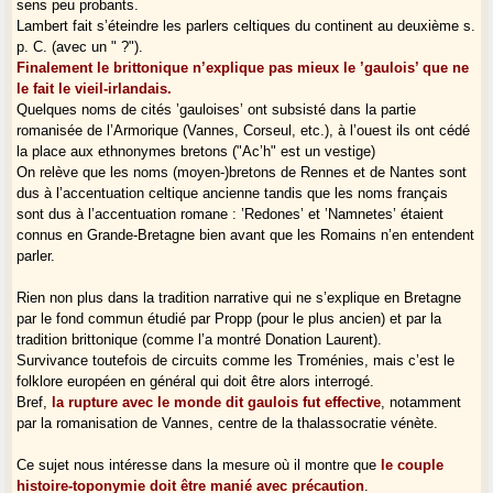
sens peu probants.
Lambert fait s’éteindre les parlers celtiques du continent au deuxième s.
p. C. (avec un " ?").
Finalement le brittonique n’explique pas mieux le ’gaulois’ que ne
le fait le vieil-irlandais.
Quelques noms de cités ’gauloises’ ont subsisté dans la partie
romanisée de l’Armorique (Vannes, Corseul, etc.), à l’ouest ils ont cédé
la place aux ethnonymes bretons ("Ac’h" est un vestige)
On relève que les noms (moyen-)bretons de Rennes et de Nantes sont
dus à l’accentuation celtique ancienne tandis que les noms français
sont dus à l’accentuation romane : ’Redones’ et ’Namnetes’ étaient
connus en Grande-Bretagne bien avant que les Romains n’en entendent
parler.
Rien non plus dans la tradition narrative qui ne s’explique en Bretagne
par le fond commun étudié par Propp (pour le plus ancien) et par la
tradition brittonique (comme l’a montré Donation Laurent).
Survivance toutefois de circuits comme les Troménies, mais c’est le
folklore européen en général qui doit être alors interrogé.
Bref,
la rupture avec le monde dit gaulois fut effective
, notamment
par la romanisation de Vannes, centre de la thalassocratie vénète.
Ce sujet nous intéresse dans la mesure où il montre que
le couple
histoire-toponymie doit être manié avec précaution
.