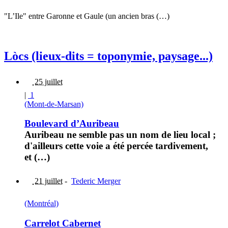
"L’Ile" entre Garonne et Gaule (un ancien bras (…)
Lòcs (lieux-dits = toponymie, paysage...)
25 juillet
|
1
(Mont-de-Marsan)
Boulevard d’Auribeau
Auribeau ne semble pas un nom de lieu local ;
d'ailleurs cette voie a été percée tardivement,
et (…)
21 juillet
-
Tederic Merger
(Montréal)
Carrelot Cabernet