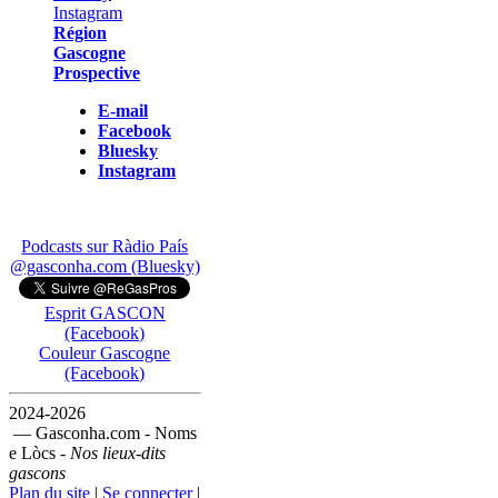
Région
Gascogne
Prospective
E-mail
Facebook
Bluesky
Instagram
Podcasts sur Ràdio País
@gasconha.com (Bluesky)
Esprit GASCON
(Facebook)
Couleur Gascogne
(Facebook)
2024-2026
— Gasconha.com - Noms
e Lòcs -
Nos lieux-dits
gascons
Plan du site
|
Se connecter
|