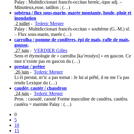
Palay : Multidiccionari francés-occitan bernìc,-ique adj. –
Minutieux,euse, tatillon ; (…)
sobèrna / flux sous-marin, marée montante, houle, pluie et
inondation
2 juillet
-
Tederic Merger
Palay : Multidiccionari francés-occitan « soubèrne (G.-M.) sf.
– Flux sous-marin, marée (…)
carrolha / pomme de conifères, épi de maïs, rafle de maïs,
gousse,
27 juin
-
VERDIER Gilles
Sens et étymologie de « carrolha [ka’rroulyo] » en gascon. Ce
mot n’existe pas en gascon du (…)
prestar / prêter
26 juin
-
Tederic Merger
Li èi prestat, m’ic a pas tornat : Je lui ai prêté, il ne me l’a pas
rendu Lexique du (…)
caudèr, cautèr / chaudron
24 juin
-
Tederic Merger
Pron. : caoudé, caouté Forme masculine de caudèra, cautèra.
cautèra = marmite Palay : (…)
0
5
10
15