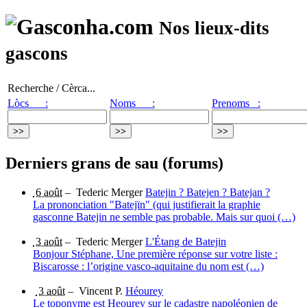
Nos lieux-dits
gascons
Recherche / Cèrca...
Lòcs :
Noms :
Prenoms :
Derniers grans de sau (forums)
6 août
–
Tederic Merger
Batejin ? Batejen ? Batejan ?
La prononciation "Batejïn" (qui justifierait la graphie
gasconne Batejin ne semble pas probable. Mais sur quoi (…)
3 août
–
Tederic Merger
L'Étang de Batejin
Bonjour Stéphane, Une première réponse sur votre liste :
Biscarosse : l’origine vasco-aquitaine du nom est (…)
3 août
–
Vincent P.
Héourey
Le toponyme est Heourey sur le cadastre napoléonien de