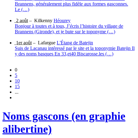
Brannens, généralement plus fidèle aux formes gasconnes.
Le (…)
2 août
–
Kilkenny
Héourey
Bonjour à toutes et à tous, J’écris l’histoire du village de
Brannens (Gironde), et je bute sur le toponyme (…)
1er août
–
Lafargue
L'Étang de Batejin
Suis de Lacanau intéressé par le site et la toponymie Batejin Il
y des noms basques En 33,et40 Biscarosse.les (…)
0
5
10
15
...
Noms gascons (en graphie
alibertine)