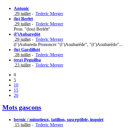
Antonic
29 juillet
-
Tederic Merger
(lo) Berlet
29 juillet
-
Tederic Merger
Pron. "(lou) Berlétt"
(l’)Aubaredòt
29 juillet
-
Tederic Merger
(l’)Aubareda Prononcer "(l’)Aoubaréde", "(l’)Aoubarédo"...
(lo) Gardilhòt
28 juillet
-
Tederic Merger
(era) Peguilha
23 juillet
-
Tederic Merger
0
5
10
15
20
Mots gascons
bernic / minutieux, tatillon, susceptible, inquiet
15 juillet
-
Tederic Merger