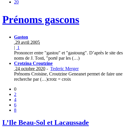
20
Prénoms gascons
Gaston
29 avril 2005
|
1
Prononcer entre "gastou" et "gastoung". D’après le site des
noms de J. Tosti, "porté par les (…)
Crotzina Croutzine
24 octobre 2020
-
Tederic Merger
Prénoms Croisine, Croutzine Geneanet permet de faire une
recherche par (…)crotz = croix
0
2
4
6
8
L’Ile Beau-Sol et Lacaussade