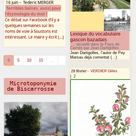
16 juin
–
Tederic MERGER
Terribles baïnes, aussi pour
l'étymologie du mot !
Ce débat sur Facebook d’il y a
quelques semaines sur les
noms de voie à Soustons est
Lexique du vocabulaire
intéressant. Le maire y écrit (…)
gascon bazadais
... recueilli dans le Pays de
Cernès par Jean Dartigolles
Jean Dartigolles, l’autor de Pey
Marsau dejà comentat (…)
0
5
10
15
...
28 février
-
VERDIER Gilles
|
2
Microtoponymie
de Biscarrosse