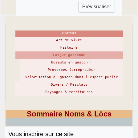
RUBRIQUES
Art de vivre
Histoire
Langue gasconne
Nosauts en gascon !
Proverbes (arréprouès)
Valorisation du gascon dans l’espace public
Divers / Mesclats
Paysages & territoires
Sommaire Noms & Lòcs
Vous inscrire sur ce site