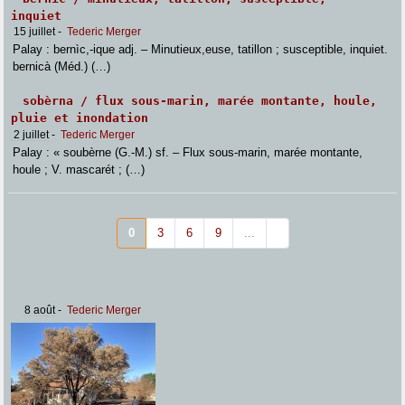
inquiet
15 juillet
-
Tederic Merger
Palay : bernìc,-ique adj. – Minutieux,euse, tatillon ; susceptible, inquiet.
bernicà (Méd.) (…)
sobèrna / flux sous-marin, marée montante, houle,
pluie et inondation
2 juillet
-
Tederic Merger
Palay : « soubèrne (G.-M.) sf. – Flux sous-marin, marée montante,
houle ; V. mascarét ; (…)
0
3
6
9
...
8 août
-
Tederic Merger