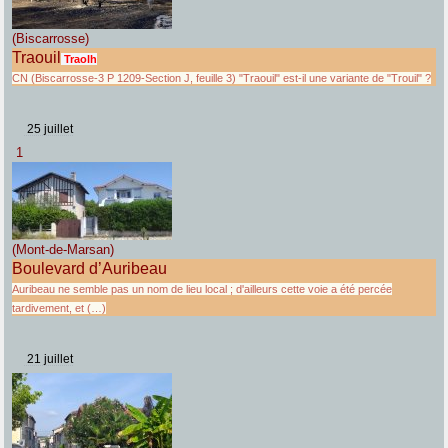
(Biscarrosse)
Traouil
Traolh
CN (Biscarrosse-3 P 1209-Section J, feuille 3) "Traouil" est-il une variante de "Trouil" ?
25 juillet
1
(Mont-de-Marsan)
Boulevard d’Auribeau
Auribeau ne semble pas un nom de lieu local ; d'ailleurs cette voie a été percée
tardivement, et (…)
21 juillet