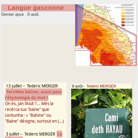
Langue gasconne
Dernier ajout : 8 août.
13 juillet
–
Tederic MERGER
8 août
-
Tederic MERGER
Terribles baïnes, aussi pour
l'étymologie du mot !
On ès, Jan l’Aisit ?... Mès la
recèrca sus "baïne" que
contunha : « "Bahine" ou
"Baïne" désigne, surtout en (…)
3 juillet
–
Tederic MERGER
Lo