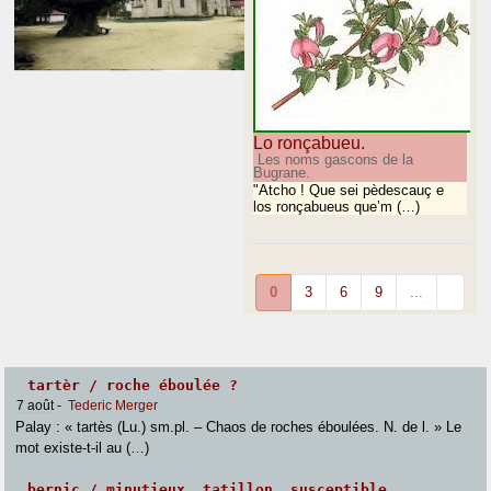
Lo ronçabueu.
Les noms gascons de la
Bugrane.
"Atcho ! Que sei pèdescauç e
los ronçabueus que’m (…)
0
3
6
9
...
tartèr / roche éboulée ?
7 août
-
Tederic Merger
Palay : « tartès (Lu.) sm.pl. – Chaos de roches éboulées. N. de l. » Le
mot existe-t-il au (…)
bernic / minutieux, tatillon, susceptible,