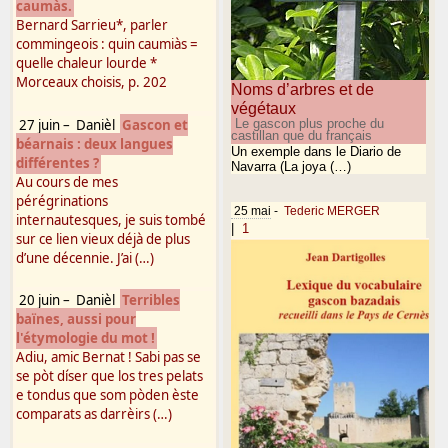
caumàs.
Bernard Sarrieu*, parler
commingeois : quin caumiàs =
quelle chaleur lourde *
Morceaux choisis, p. 202
Noms d’arbres et de
végétaux
27 juin
–
Danièl
Gascon et
Le gascon plus proche du
castillan que du français
béarnais : deux langues
Un exemple dans le Diario de
différentes ?
Navarra (La joya (…)
Au cours de mes
pérégrinations
25 mai
-
Tederic MERGER
internautesques, je suis tombé
|
1
sur ce lien vieux déjà de plus
d’une décennie. J’ai (…)
20 juin
–
Danièl
Terribles
baïnes, aussi pour
l'étymologie du mot !
Adiu, amic Bernat ! Sabi pas se
se pòt díser que los tres pelats
e tondus que som pòden èste
comparats as darrèirs (…)